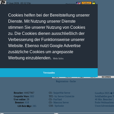
07.Aug.2026 , 03:52 Uhr
Optionen:
Cookies helfen bei der Bereitstellung unserer
Dienste. Mit Nutzung unserer Dienste
stimmen Sie unserer Nutzung von Cookies
zu. Die Cookies dienen ausschließlich der
Verbesserung der Funktionsweise unserer
Website. Ebenso nutzt Google Advertise
zusätzliche Cookies um angepasste
Werbung einzublenden.
Mehr Infos
Verstanden
Registration
-
Suche
Besucher:
44427967
CS -
SniperWar Server
Goodbye 2025 � Wi
Gespielte Wars:
803
TF2 -
by Server-United.de
SofaDaddler goes T.
User online:
29
CS -
FunYard
40 Mio. Beuscher !..
Benutzer:
618
CS -
Mansion Server
Frohe Weihnachten!
CSS -
Spelunke
Unser Adventskalen
GB-Beitr�ge:
285