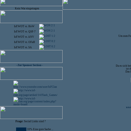
Kein War eingetragen
2:1
IsF.WOT
vs.
HoW
2:1
IsF.WOT
vs.
QSF-7
1:2
Um zum Foru
IsF.WOT
vs.
ANV
0:2
IsF.WOT
vs.
OFaH
0:2
IsF.WOT
vs.
SA
- Zur Sponsor Section -
Da es sich b
ist 
Das 
www.
Frage:
Social Links sind ?
33% Eine gute Sache ...