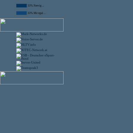
33% Nervig ...
33% Mir egal ...