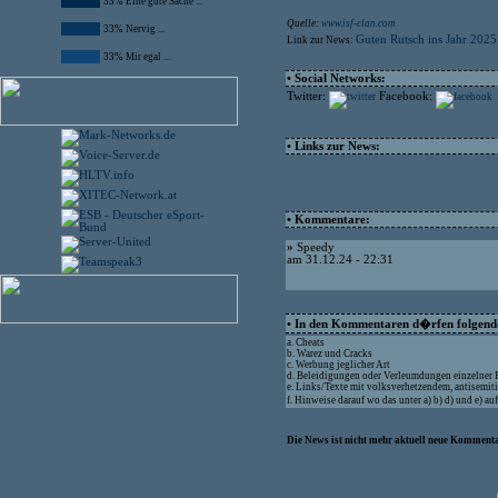
33% Eine gute Sache ...
Quelle:
www.isf-clan.com
33% Nervig ...
Guten Rutsch ins Jahr 2025
Link zur News:
33% Mir egal ...
• Social Networks:
Twitter:
Facebook:
• Links zur News:
• Kommentare:
»
Speedy
am 31.12.24 - 22:31
• In den Kommentaren d�rfen folgende 
a. Cheats
b. Warez und Cracks
c. Werbung jeglicher Art
d. Beleidigungen oder Verleumdungen einzelner
e. Links/Texte mit volksverhetzendem, antisemit
f. Hinweise darauf wo das unter a) b) d) und e) 
Die News ist nicht mehr aktuell neue Kommenta