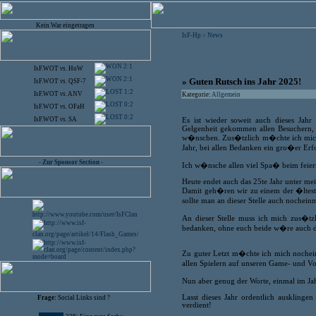
Kein War eingetragen
IsF-Hp
News
>
2:1
IsF.WOT
vs.
HoW
2:1
» Guten Rutsch ins Jahr 2025!
IsF.WOT
vs.
QSF-7
1:2
IsF.WOT
vs.
ANV
Kategorie:
Allgemein
0:2
IsF.WOT
vs.
OFaH
0:2
IsF.WOT
vs.
SA
Es ist wieder soweit auch dieses Jah
Gelgenheit gekommen allen Besuchern
w�nschen. Zus�tzlich m�chte ich mich 
Jahr, bei allen Bedanken ein gro�er Erfo
- Zur Sponsor Section -
Ich w�nsche allen viel Spa� beim feier
Heute endet auch das 25te Jahr unter mein
Damit geh�ren wir zu einem der �lteste
sollte man an dieser Stelle auch nochein
An dieser Stelle muss ich mich zus�t
bedanken, ohne euch beide w�re auch di
Zu guter Letzt m�chte ich mich nochein
allen Spielern auf unseren Game- und V
Nun aber genug der Worte, einmal im Jah
Lasst dieses Jahr ordentlich ausklinge
Frage:
Social Links sind ?
verdient!