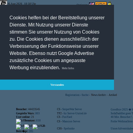
06.Aug.2026 , 18:58 Uhr
Optionen:
Cookies helfen bei der Bereitstellung unserer
Dienste. Mit Nutzung unserer Dienste
stimmen Sie unserer Nutzung von Cookies
zu. Die Cookies dienen ausschließlich der
Verbesserung der Funktionsweise unserer
Website. Ebenso nutzt Google Advertise
zusätzliche Cookies um angepasste
Werbung einzublenden.
Mehr Infos
Verstanden
Registration
-
Suche
-
News Archiv
-
Artikel
Besucher:
44423545
CS -
SniperWar Server
Goodbye 2025 � Wi
Gespielte Wars:
803
TF2 -
by Server-United.de
SofaDaddler goes T.
User online:
21
CS -
FunYard
40 Mio. Beuscher !..
Benutzer:
618
CS -
Mansion Server
Frohe Weihnachten!
GB-
CSS -
Spelunke
Unser Adventskalen
Beitr�ge:
285