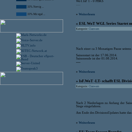
WoT.IsF 1 - 0 PBKS
.....
33% Nervig ...
33% Mir egal ...
»
Weiterlesen
» ESL WoT WGL Series Startet m
Kategorie:
Clanwars
Nach einer ca 3 Monatigen Pause seitens
Saisonstart ist der 17.06.2014.
Saisonende ist der 01.08.2014.
.....
»
Weiterlesen
» IsF.WoT -LT- schafft ESL Divisi
Kategorie:
Clanwars
Nach 2 Niederlagen zu Anfang der Saiso
Siege eingefahren.
Am Ende des DivisionsUpdates hatte das
»
Weiterlesen
» EU-Team Season Beendet