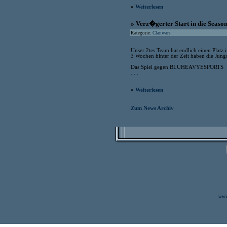
»
Weiterlesen
» Verz�gerter Start in die Seaso
Kategorie:
Clanwars
Unser 2tes Team hat endlich einen Plat
3 Wochen hinter der Zeit haben die Jung
Das Spiel gegen BLUHEAVYESPORTS
.....
»
Weiterlesen
Zum News Archiv
www.