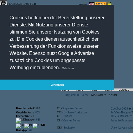
08.Aug.2026 , 10:34 Uhr
Optionen:
Cookies helfen bei der Bereitstellung unserer
Dienste. Mit Nutzung unserer Dienste
stimmen Sie unserer Nutzung von Cookies
zu. Die Cookies dienen ausschließlich der
Verbesserung der Funktionsweise unserer
Website. Ebenso nutzt Google Advertise
zusätzliche Cookies um angepasste
Werbung einzublenden.
Mehr Infos
Verstanden
Registration
-
Suche
-
News Archiv
-
Artikel
Besucher:
44443567
CS -
SniperWar Server
Goodbye 2025 � Wi
Gespielte Wars:
803
TF2 -
by Server-United.de
SofaDaddler goes T.
User online:
23
CS -
FunYard
40 Mio. Beuscher !..
Benutzer:
618
CS -
Mansion Server
Frohe Weihnachten!
GB-
CSS -
Spelunke
Unser Adventskalen
Beitr�ge:
285