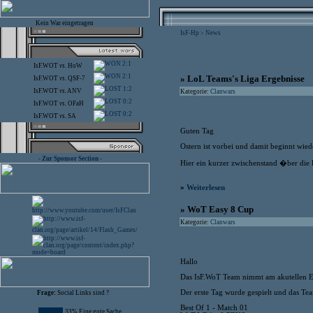
Kein War eingetragen
IsF-Hp
News
>
2:1
IsF.WOT
vs.
HoW
2:1
» LoL Teams's Liga Ergebnisse
IsF.WOT
vs.
QSF-7
1:2
IsF.WOT
vs.
ANV
Kategorie:
Clanwars
0:2
IsF.WOT
vs.
OFaH
0:2
IsF.WOT
vs.
SA
Guten Tag
Ostern ist vorbei und damit beginnt wied
- Zur Sponsor Section -
Hier ein kurzer zwischenstand �ber die
»
Weiterlesen
» WoT Easy 8 Cup
Kategorie:
Clanwars
Hallo
Das IsF.WoT Team nimmt am akutellen 
Der erste Tag wurde gespielt und das Te
Frage:
Social Links sind ?
Best Of 1 - Match 01
33% Eine gute Sache ...