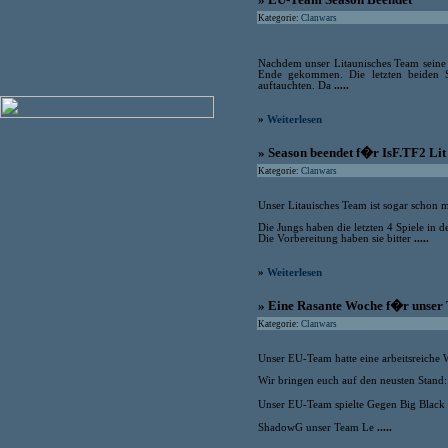
Kategorie:
Clanwars
Nachdem unser Litaunisches Team seine 
Ende gekommen. Die letzten beiden 
auftauchten. Da
.....
»
Weiterlesen
» Season beendet f�r IsF.TF2 Lit
Kategorie:
Clanwars
Unser Litauisches Team ist sogar schon mi
Die Jungs haben die letzten 4 Spiele in
Die Vorbereitung haben sie bitter
.....
»
Weiterlesen
» Eine Rasante Woche f�r unse
Kategorie:
Clanwars
Unser EU-Team hatte eine arbeitsreiche 
Wir bringen euch auf den neusten Stand:
Unser EU-Team spielte Gegen Big Black
ShadowG unser Team Le
.....