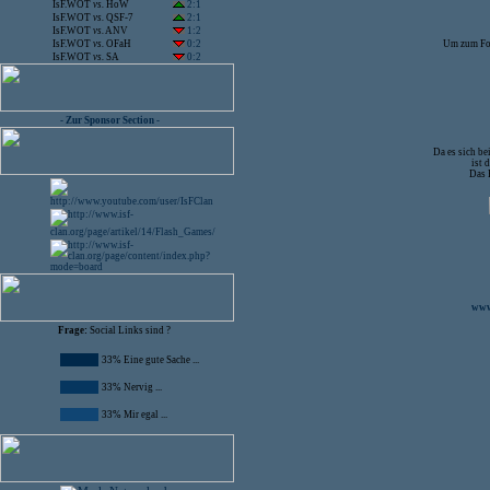
IsF.WOT
vs.
HoW
2:1
IsF.WOT
vs.
QSF-7
2:1
IsF.WOT
vs.
ANV
1:2
IsF.WOT
vs.
OFaH
0:2
Um zum Foru
IsF.WOT
vs.
SA
0:2
- Zur Sponsor Section -
Da es sich b
ist 
Das 
www.
Frage:
Social Links sind ?
33% Eine gute Sache ...
33% Nervig ...
33% Mir egal ...