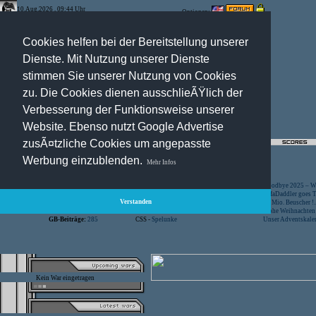
10.Aug.2026 , 09:44 Uhr
Optionen:
Cookies helfen bei der Bereitstellung unserer
Dienste. Mit Nutzung unserer Dienste
stimmen Sie unserer Nutzung von Cookies
zu. Die Cookies dienen ausschlieÃŸlich der
Verbesserung der Funktionsweise unserer
Website. Ebenso nutzt Google Advertise
zusÃ¤tzliche Cookies um angepasste
Registration
-
Suche
Werbung einzublenden.
Mehr Infos
Besucher:
44466711
CS -
SniperWar Server
Goodbye 2025 – Wi
Gespielte Wars:
803
TF2 -
by Server-United.de
SofaDaddler goes T.
Verstanden
User online:
20
CS -
FunYard
40 Mio. Beuscher !..
Benutzer:
618
CS -
Mansion Server
Frohe Weihnachten!
GB-Beiträge:
285
CSS -
Spelunke
Unser Adventskalen
Kein War eingetragen