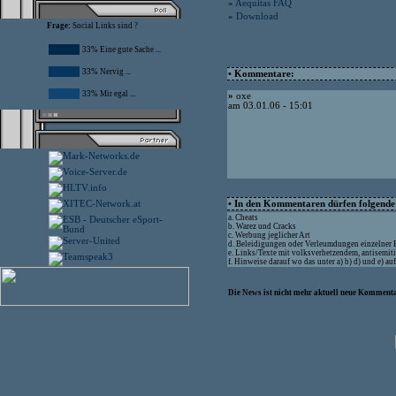
»
Aequitas FAQ
»
Download
Frage:
Social Links sind ?
33% Eine gute Sache ...
33% Nervig ...
• Kommentare:
33% Mir egal ...
»
oxe
am 03.01.06 - 15:01
• In den Kommentaren dürfen folgende I
a. Cheats
b. Warez und Cracks
c. Werbung jeglicher Art
d. Beleidigungen oder Verleumdungen einzelner
e. Links/Texte mit volksverhetzendem, antisemit
f. Hinweise darauf wo das unter a) b) d) und e) a
Die News ist nicht mehr aktuell neue Kommenta