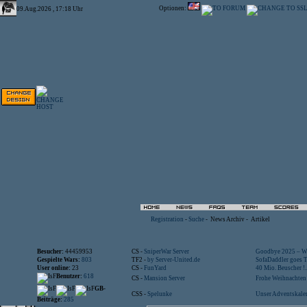
Optionen:
09.Aug.2026 , 17:18 Uhr
Registration
-
Suche
-
News Archiv
-
Artikel
Besucher:
44459953
CS -
SniperWar Server
Goodbye 2025 – Wi
Gespielte Wars:
803
TF2 -
by Server-United.de
SofaDaddler goes T.
User online:
23
CS -
FunYard
40 Mio. Beuscher !..
Benutzer:
618
CS -
Mansion Server
Frohe Weihnachten!
GB-
CSS -
Spelunke
Unser Adventskalen
Beiträge:
285