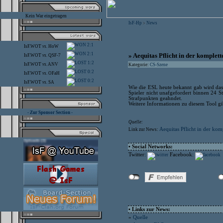
Kein War eingetragen
IsF-Hp
News
>
2:1
IsF.WOT
vs.
HoW
2:1
» Aequitas Pflicht in der komplet
IsF.WOT
vs.
QSF-7
1:2
IsF.WOT
vs.
ANV
Kategorie:
CS-Szene
0:2
IsF.WOT
vs.
OFaH
0:2
IsF.WOT
vs.
SA
Wie die ESL heute bekannt gab wird das 
Spieler nicht unafgefordert binnen 24 S
Strafpunkten geahndet.
Weitere Informationen zu diesem Tool gib
- Zur Sponsor Section -
Quelle:
Aequitas Pflicht in der ko
Link zur News:
• Social Networks:
Twitter:
Facebook:
• Links zur News:
»
Quelle