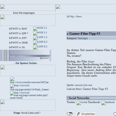
Kein War eingetragen
IsF-Hp
News
>
2:1
IsF.WOT
vs.
HoW
2:1
» Gamer-Film-Tipp #3
IsF.WOT
vs.
QSF-7
1:2
IsF.WOT
vs.
ANV
Kategorie:
Sonstiges
0:2
IsF.WOT
vs.
OFaH
0:2
IsF.WOT
vs.
SA
Im dritten Teil unseres Gamer-Film-Tip
Namen.
Na, erraten?
Richtig, der Film
.
Sniper
- Zur Sponsor Section -
Die Amazon-Beschreibung des Films:
Sergant Tom Beckett ist ein eiskalter El
Regierung. Sein neuer Auftrag führt i
liquidieren. Da dieses Unternehmen allein
Sniper keine Gnade mehr.
Quelle:
www.isf-clan.com
Gamer-Film-Tipp #3
Link zur News:
• Social Networks:
Twitter:
Facebook:
Frage:
Social Links sind ?