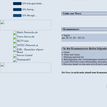
33% Eine gute Sache ...
33% Nervig ...
• Links zur News:
33% Mir egal ...
• Kommentare:
»
kapio
am 26.11.10 - 02:12
• In den Kommentaren dürfen folgende I
a. Cheats
b. Warez und Cracks
c. Werbung jeglicher Art
d. Beleidigungen oder Verleumdungen einzelner
e. Links/Texte mit volksverhetzendem, antisemit
f. Hinweise darauf wo das unter a) b) d) und e) a
Die News ist nicht mehr aktuell neue Kommenta