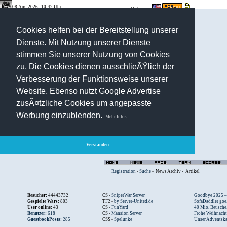
08.Aug.2026 , 10:42 Uhr
Optionen:
Cookies helfen bei der Bereitstellung unserer
Dienste. Mit Nutzung unserer Dienste
stimmen Sie unserer Nutzung von Cookies
zu. Die Cookies dienen ausschlieÃŸlich der
Verbesserung der Funktionsweise unserer
Website. Ebenso nutzt Google Advertise
zusÃ¤tzliche Cookies um angepasste
Werbung einzublenden.
Mehr Infos
Verstanden
Registration
-
Suche
-
News Archiv
-
Artikel
Besucher:
44443732
CS -
SniperWar Server
Goodbye 2025 – .
Gespielte Wars:
803
TF2 -
by Server-United.de
SofaDaddler goe.
User online:
43
CS -
FunYard
40 Mio. Beusche.
Benutzer:
618
CS -
Mansion Server
Frohe Weihnacht.
GuestbookPosts:
285
CSS -
Spelunke
Unser Adventska.