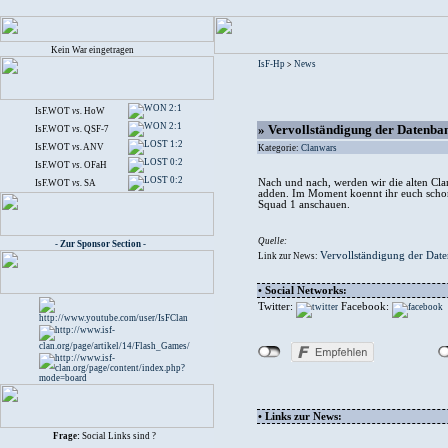
Kein War eingetragen
IsF-Hp
News
>
2:1
IsF.WOT
vs.
HoW
2:1
» Vervollständigung der Datenba
IsF.WOT
vs.
QSF-7
1:2
IsF.WOT
vs.
ANV
Kategorie:
Clanwars
0:2
IsF.WOT
vs.
OFaH
0:2
Nach und nach, werden wir die alten Cla
IsF.WOT
vs.
SA
adden. Im Moment koennt ihr euch schon 
Squad 1 anschauen.
Quelle:
- Zur Sponsor Section -
Vervollständigung der Dat
Link zur News:
• Social Networks:
Twitter:
Facebook:
• Links zur News:
Frage:
Social Links sind ?