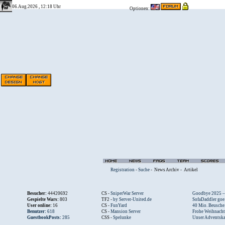
06.Aug.2026 , 12:18 Uhr
Optionen:
Registration
-
Suche
-
News Archiv
-
Artikel
Besucher:
44420692
CS -
SniperWar Server
Goodbye 2025 – .
Gespielte Wars:
803
TF2 -
by Server-United.de
SofaDaddler goe.
User online:
16
CS -
FunYard
40 Mio. Beusche.
Benutzer:
618
CS -
Mansion Server
Frohe Weihnacht.
GuestbookPosts:
285
CSS -
Spelunke
Unser Adventska.