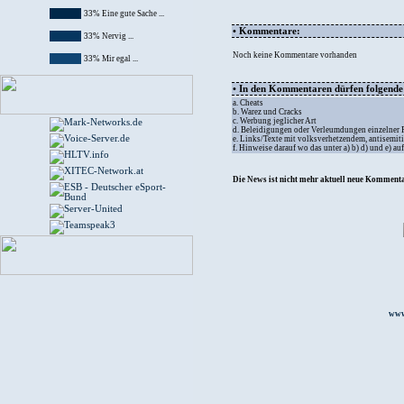
33% Eine gute Sache ...
• Kommentare:
33% Nervig ...
Noch keine Kommentare vorhanden
33% Mir egal ...
• In den Kommentaren dürfen folgende I
a. Cheats
b. Warez und Cracks
c. Werbung jeglicher Art
d. Beleidigungen oder Verleumdungen einzelner
e. Links/Texte mit volksverhetzendem, antisemit
f. Hinweise darauf wo das unter a) b) d) und e) a
Die News ist nicht mehr aktuell neue Kommenta
www.