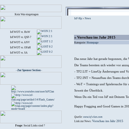
Kein War eingetragen
IsF-Hp
News
>
2:1
IsF.WOT
vs.
HoW
2:1
» Vorschau ins Jahr 2015
IsF.WOT
vs.
QSF-7
1:2
IsF.WOT
vs.
ANV
Kategorie:
Homepage
0:2
IsF.WOT
vs.
OFaH
0:2
IsF.WOT
vs.
SA
Das neue Jahr hat gerade begonnen, die W
Die Teams bereiten sich wieder vor anzug
- Zur Sponsor Section -
- TF2.LIT = LineUp Änderungen und Vor
- TF2.INT = Neuaufbau des Teams durc
- WoT = Trainings und Spielersuche für 
Soweit der Überblick.
Wenn Du ein Teil von IsF mit Deinem Te
Happy Fragging and Good Games in 20
Quelle:
www.isf-clan.com
Vorschau ins Jahr 2015
Link zur News:
Frage:
Social Links sind ?