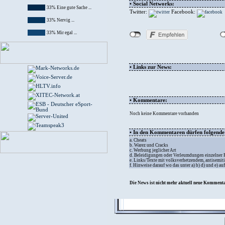
• Social Networks:
33% Eine gute Sache ...
Twitter:
Facebook:
33% Nervig ...
33% Mir egal ...
• Links zur News:
• Kommentare:
Noch keine Kommentare vorhanden
• In den Kommentaren dürfen folgende I
a. Cheats
b. Warez und Cracks
c. Werbung jeglicher Art
d. Beleidigungen oder Verleumdungen einzelner
e. Links/Texte mit volksverhetzendem, antisemit
f. Hinweise darauf wo das unter a) b) d) und e) a
Die News ist nicht mehr aktuell neue Kommenta