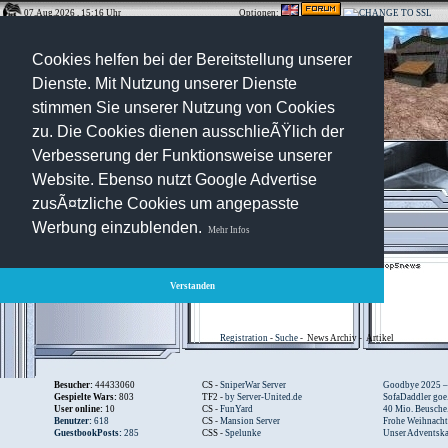
07.Aug.2026 , 15:16 Uhr
Optionen:
Cookies helfen bei der Bereitstellung unserer
Dienste. Mit Nutzung unserer Dienste
stimmen Sie unserer Nutzung von Cookies
zu. Die Cookies dienen ausschlieÃŸlich der
Verbesserung der Funktionsweise unserer
Website. Ebenso nutzt Google Advertise
zusÃ¤tzliche Cookies um angepasste
Werbung einzublenden.
Mehr Infos
Verstanden
Registration
-
Suche
-
News Archiv
-
Artikel
Besucher:
44433060
CS -
SniperWar Server
Goodbye 2025 – .
Gespielte Wars:
803
TF2 -
by Server-United.de
SofaDaddler goe.
User online:
10
CS -
FunYard
40 Mio. Beusche.
Benutzer:
618
CS -
Mansion Server
Frohe Weihnacht.
GuestbookPosts:
285
CSS -
Spelunke
Unser Adventska.