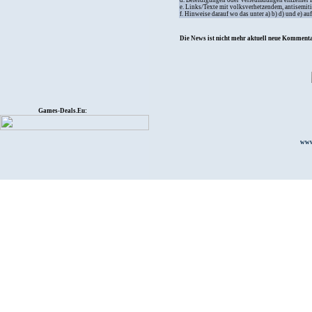
d. Beleidigungen oder Verleumdungen einzelner
e. Links/Texte mit volksverhetzendem, antisemit
f. Hinweise darauf wo das unter a) b) d) und e) a
Die News ist nicht mehr aktuell neue Kommenta
Games-Deals.Eu:
www.