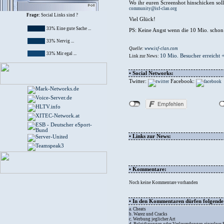
Wo ihr euren Screenshot hinschicken soll
community@isf-clan.org
Frage:
Social Links sind ?
Viel Glück!
33% Eine gute Sache ...
PS: Keine Angst wenn die 10 Mio. schon e
33% Nervig ...
Quelle:
www.isf-clan.com
33% Mir egal ...
10 Mio. Besucher erreicht 
Link zur News:
• Social Networks:
Twitter:
Facebook:
• Links zur News:
• Kommentare:
Noch keine Kommentare vorhanden
• In den Kommentaren dürfen folgende I
a. Cheats
b. Warez und Cracks
c. Werbung jeglicher Art