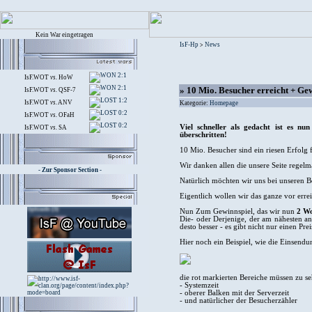
Kein War eingetragen
IsF-Hp
News
>
2:1
IsF.WOT
vs.
HoW
2:1
» 10 Mio. Besucher erreicht + Ge
IsF.WOT
vs.
QSF-7
1:2
IsF.WOT
vs.
ANV
Kategorie:
Homepage
0:2
IsF.WOT
vs.
OFaH
0:2
Viel schneller als gedacht ist es n
IsF.WOT
vs.
SA
überschritten!
10 Mio. Besucher sind ein riesen Erfolg 
Wir danken allen die unsere Seite regel
- Zur Sponsor Section -
Natürlich möchten wir uns bei unseren 
Eigentlich wollen wir das ganze vor erre
Nun Zum Gewinnspiel, das wir nun
2 W
Die- oder Derjenige, der am nähesten an
desto besser - es gibt nicht nur einen Prei
Hier noch ein Beispiel, wie die Einsend
die rot markierten Bereiche müssen zu se
- Systemzeit
- oberer Balken mit der Serverzeit
- und natürlicher der Besucherzähler