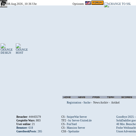
08.Aug.2026 , 10:36 Uhr
Optionen:
Registration
-
Suche
-
News Archiv
-
Artikel
Besucher:
44443579
CS -
SniperWar Server
Goodbye 2025 – .
Gespielte Wars:
803
TF2 -
by Server-United.de
SofaDaddler goe.
User online:
21
CS -
FunYard
40 Mio. Beusche.
Benutzer:
618
CS -
Mansion Server
Frohe Weihnacht.
GuestbookPosts:
285
CSS -
Spelunke
Unser Adventska.