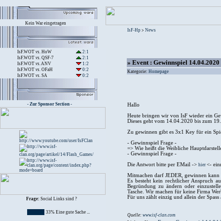
Kein War eingetragen
IsF-Hp
News
>
IsF.WOT
vs.
HoW
2:1
IsF.WOT
vs.
QSF-7
2:1
» Event : Gewinnspiel 14.04.2020
IsF.WOT
vs.
ANV
1:2
IsF.WOT
vs.
OFaH
0:2
Kategorie:
Homepage
IsF.WOT
vs.
SA
0:2
- Zur Sponsor Section -
Hallo
Heute bringen wir von IsF wieder ein Gew
Dieses geht vom 14.04.2020 bis zum 19
Zu gewinnen gibt es 3x1 Key für ein Spie
- Gewinnspiel Frage -
=> Wie heißt die Weibliche Hauptdarstelle
- Gewinnspiel Frage -
Die Antwort bitte per EMail ->
<- ein
hier
Mitmachen darf JEDER, gewinnen kann
Es besteht kein rechtlicher Anspruch a
Begründung zu ändern oder einzustelle
Tasche. Wir machen für keine Firma Werb
Für uns zählt einzig und allein der Spass
Frage:
Social Links sind ?
33% Eine gute Sache ...
Quelle:
www.isf-clan.com