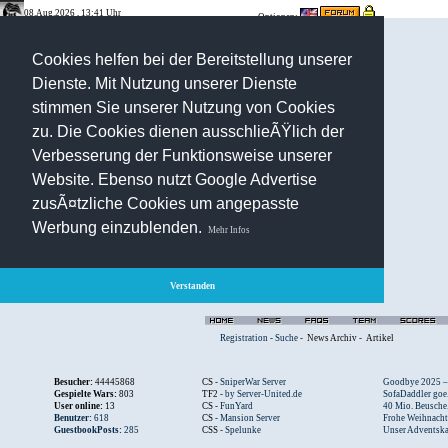
08.Aug.2026 , 13:41 Uhr
Optionen:
Cookies helfen bei der Bereitstellung unserer
Dienste. Mit Nutzung unserer Dienste
stimmen Sie unserer Nutzung von Cookies
zu. Die Cookies dienen ausschlieÃŸlich der
Verbesserung der Funktionsweise unserer
Website. Ebenso nutzt Google Advertise
zusÃ¤tzliche Cookies um angepasste
Werbung einzublenden.
Mehr Infos
Verstanden
Registration
-
Suche
-
News Archiv
-
Artikel
Besucher:
44445868
CS -
SniperWar Server
Goodbye 2025 – .
Gespielte Wars:
803
TF2 -
by Server-United.de
SofaDaddler goe.
User online:
13
CS -
FunYard
40 Mio. Beusche.
Benutzer:
618
CS -
Mansion Server
Frohe Weihnacht.
GuestbookPosts:
285
CSS -
Spelunke
Unser Adventska.