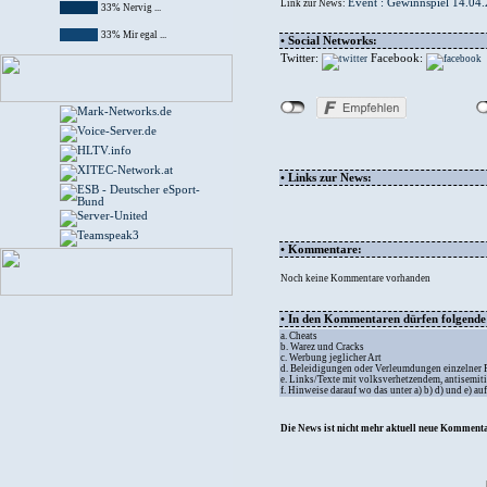
Event : Gewinnspiel 14.04
Link zur News:
33% Nervig ...
33% Mir egal ...
• Social Networks:
Twitter:
Facebook:
• Links zur News:
• Kommentare:
Noch keine Kommentare vorhanden
• In den Kommentaren dürfen folgende I
a. Cheats
b. Warez und Cracks
c. Werbung jeglicher Art
d. Beleidigungen oder Verleumdungen einzelner
e. Links/Texte mit volksverhetzendem, antisemit
f. Hinweise darauf wo das unter a) b) d) und e) a
Die News ist nicht mehr aktuell neue Kommenta