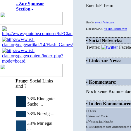
- Zur Sponsor
Euer IsF Team
Section -
Quelle:
www.isf-clan.com
Link zur News:
40 Mio. Beuscher !!!
• Social Networks:
Twitter:
Faceb
• Links zur News:
Frage:
Social Links
• Kommentare:
sind ?
Noch keine Kommentar
33% Eine gute
• In den Kommentaren d
Sache ...
a. Cheats
33% Nervig ...
b. Warez und Cracks
c. Werbung jeglicher Art
33% Mir egal
d. Beleidigungen oder Verleumdungen e
...