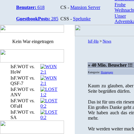
Frohe
Benutzer:
618
CS -
Mansion Server
Weihnacht
Unser
GuestbookPosts:
285
CSS -
Spelunke
Adventska
Kein War eingetragen
IsF-Hp
>
News
» 40 Mio. Beuscher !!!
IsF.WOT
vs.
HoW
2:1
Kategorie:
Homepage
IsF.WOT
vs.
QSF-7
2:1
Kaum zu glauben, aber
IsF.WOT
vs.
Seite begrüßen dürfen.
ANV
1:2
IsF.WOT
vs.
Das ist für uns ein riese
OFaH
0:2
Ein großes Danke geht a
IsF.WOT
vs.
Wir haben auch das ein
SA
0:2
mehr.
Wir werden weiter mach