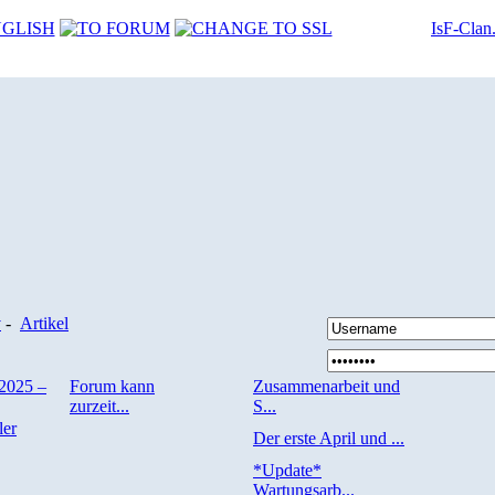
IsF-Clan
v
-
Artikel
2025 –
Forum kann
Zusammenarbeit und
zurzeit...
S...
ler
Der erste April und ...
*Update*
.
Wartungsarb...