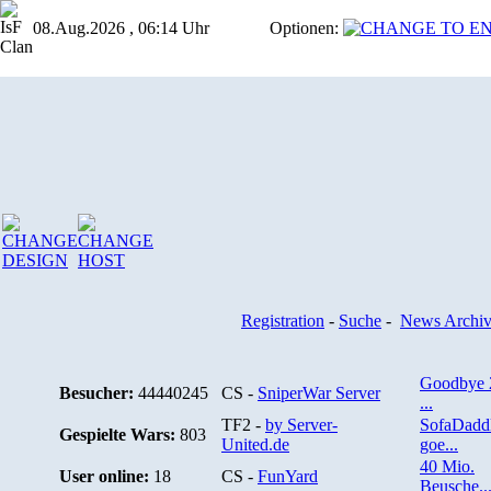
08.Aug.2026 , 06:14 Uhr
Optionen:
Registration
-
Suche
-
News Archi
Goodbye 
Besucher:
44440245
CS -
SniperWar Server
...
TF2 -
by Server-
SofaDadd
Gespielte Wars:
803
United.de
goe...
40 Mio.
User online:
18
CS -
FunYard
Beusche..