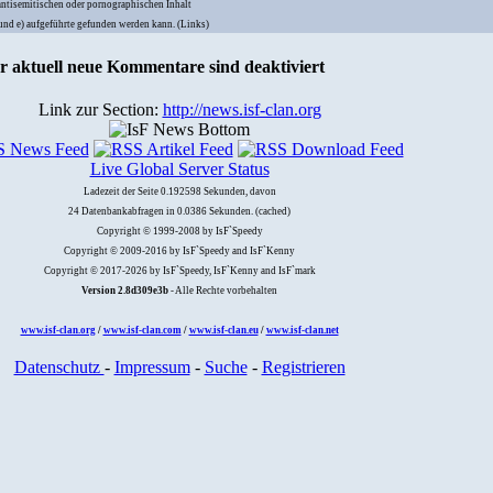
antisemitischen oder pornographischen Inhalt
) und e) aufgeführte gefunden werden kann. (Links)
hr aktuell neue Kommentare sind deaktiviert
Link zur Section:
http://news.isf-clan.org
Live Global Server Status
Ladezeit der Seite 0.192598 Sekunden, davon
24 Datenbankabfragen in 0.0386 Sekunden. (cached)
Copyright © 1999-2008 by IsF`Speedy
Copyright © 2009-2016 by IsF`Speedy and IsF`Kenny
Copyright © 2017-2026 by IsF`Speedy, IsF`Kenny and IsF`mark
Version 2.8d309e3b
- Alle Rechte vorbehalten
www.isf-clan.org
/
www.isf-clan.com
/
www.isf-clan.eu
/
www.isf-clan.net
Datenschutz
-
Impressum
-
Suche
-
Registrieren