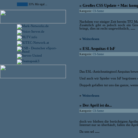
33% Mir egal ...
» Großes CSS Update + Mac komp
Kategorie:
CS-Szene
Nachdem vor einiger Zeit bereits TF2 Ma
Zusätzlich gibt es jedoch noch ein Gr
bringt, dies ist recht ungewöhnlich,
.....
»
Weiterlesen
» ESL Aequitas 4 IsF
Kategorie:
CS-Szene
Das ESL-Anticheatingtool Aequitas bewe
Und auch wir Spieler von IsF begrüssen
Doppelt gefallen tut uns das ganze, wen
»
Weiterlesen
» Der April ist da...
Kategorie:
CS-Szene
doch wo bleiben die berüchtigten April
Internet nur so überhäuft, fallen die Apr
Da uns sel
.....