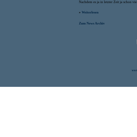
Nachdem es ja in letzter Zeit ja schon vi
»
Weiterlesen
Zum News Archiv
www.