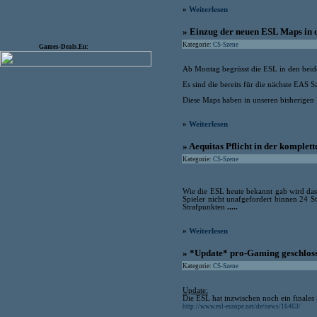
»
Weiterlesen
» Einzug der neuen ESL Maps in 
Kategorie:
CS-Szene
Games-Deals.Eu:
Ab Montag begrüsst die ESL in den bei
Es sind die bereits für die nächste EAS
Diese Maps haben in unseren bisherigen
»
Weiterlesen
» Aequitas Pflicht in der komplet
Kategorie:
CS-Szene
Wie die ESL heute bekannt gab wird das 
Spieler nicht unafgefordert binnen 24 S
Strafpunkten
.....
»
Weiterlesen
» *Update* pro-Gaming geschlos
Kategorie:
CS-Szene
Update:
Die ESL hat inzwischen noch ein finales 
http://www.esl-europe.net/de/news/16463/