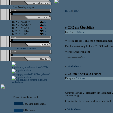
Kein War eingetragen
IsF-Hp
News
>
IsF.WOT
vs.
HoW
2:1
IsF.WOT
vs.
QSF-7
2:1
» CS 2 ein Überblick
IsF.WOT
vs.
ANV
1:2
IsF.WOT
vs.
OFaH
0:2
Kategorie:
CS-Szene
IsF.WOT
vs.
SA
0:2
Wie ein großer Teil schon mitbekommen 
Das bedeutet es gibt kein CS GO mehr, s
- Zur Sponsor Section -
Weitere Änderungen:
- verbesserte Gra
.....
»
Weiterlesen
» Counter Strike 2 : News
Kategorie:
CS-Szene
Counter-Strike 2 erscheint im Sommer 
angekündigt.
Frage:
Social Links sind ?
Counter-Strike 2 wurde durch eine Reih
33% Eine gute Sache ...
»
Weiterlesen
33% Nervig ...