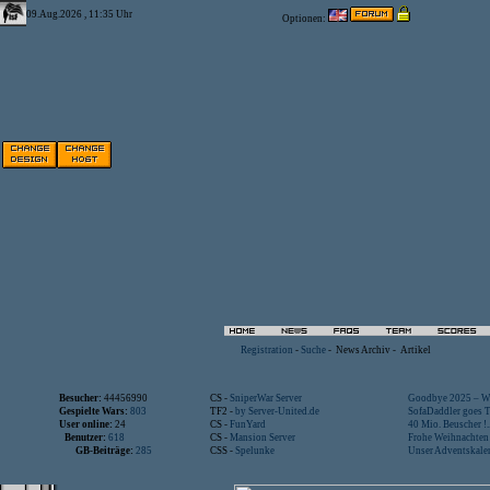
09.Aug.2026 , 11:35 Uhr
Optionen:
Registration
-
Suche
-
News Archiv
-
Artikel
Besucher:
44456990
CS -
SniperWar Server
Goodbye 2025 – Wi
Gespielte Wars:
803
TF2 -
by Server-United.de
SofaDaddler goes T.
User online:
24
CS -
FunYard
40 Mio. Beuscher !..
Benutzer:
618
CS -
Mansion Server
Frohe Weihnachten!
GB-Beiträge:
285
CSS -
Spelunke
Unser Adventskalen