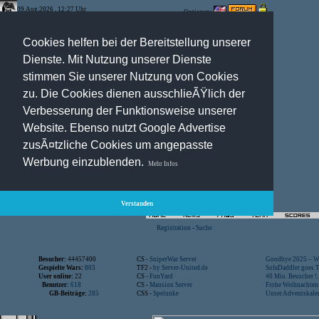
09.Aug.2026 , 12:27 Uhr
Optionen:
Cookies helfen bei der Bereitstellung unserer
Dienste. Mit Nutzung unserer Dienste
stimmen Sie unserer Nutzung von Cookies
zu. Die Cookies dienen ausschlieÃŸlich der
Verbesserung der Funktionsweise unserer
Website. Ebenso nutzt Google Advertise
zusÃ¤tzliche Cookies um angepasste
Werbung einzublenden.
Mehr Infos
Verstanden
Registration
-
Suche
Besucher:
44457400
CS -
SniperWar Server
Goodbye 2025 – Wi
Gespielte Wars:
803
TF2 -
by Server-United.de
SofaDaddler goes T.
User online:
22
CS -
FunYard
40 Mio. Beuscher !..
Benutzer:
618
CS -
Mansion Server
Frohe Weihnachten!
GB-Beiträge:
285
CSS -
Spelunke
Unser Adventskalen