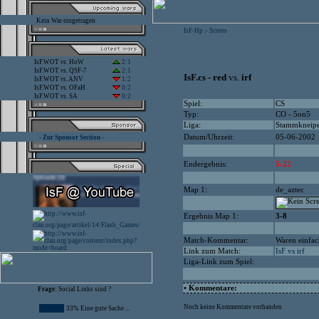
Kein War eingetragen
IsF-Hp
Scores
>
IsF.WOT
vs.
HoW
2:1
IsF.WOT
vs.
QSF-7
2:1
IsF.cs - red
vs.
irf
IsF.WOT
vs.
ANV
1:2
IsF.WOT
vs.
OFaH
0:2
IsF.WOT
vs.
SA
0:2
Spiel:
CS
Typ:
CO - 5on5
Liga:
Stammkneip
Datum/Uhrzeit:
05-06-2002
- Zur Sponsor Section -
Endergebnis:
5:22
Map 1:
de_aztec
Ergebnis Map 1:
3-8
Match-Kommentar:
Waren einfach
Link zum Match:
IsF vs irf
Liga-Link zum Spiel:
• Kommentare:
Frage:
Social Links sind ?
Noch keine Kommentare vorhanden
33% Eine gute Sache ...