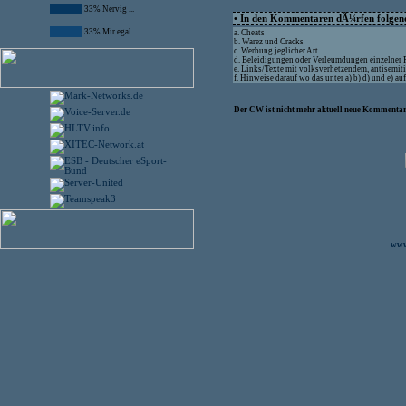
33% Nervig ...
• In den Kommentaren dÃ¼rfen folgende
33% Mir egal ...
a. Cheats
b. Warez und Cracks
c. Werbung jeglicher Art
d. Beleidigungen oder Verleumdungen einzelner
e. Links/Texte mit volksverhetzendem, antisemit
f. Hinweise darauf wo das unter a) b) d) und e) 
Der CW ist nicht mehr aktuell neue Kommentare
www.