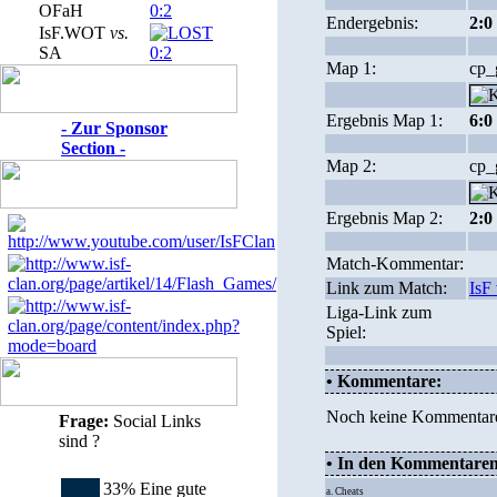
OFaH
0:2
Endergebnis:
2:0
IsF.WOT
vs.
SA
0:2
Map 1:
cp_
Ergebnis Map 1:
6:0
- Zur Sponsor
Section -
Map 2:
cp_
Ergebnis Map 2:
2:0
Match-Kommentar:
Link zum Match:
IsF
Liga-Link zum
Spiel:
• Kommentare:
Noch keine Kommentar
Frage:
Social Links
sind ?
• In den Kommentaren 
33% Eine gute
a. Cheats