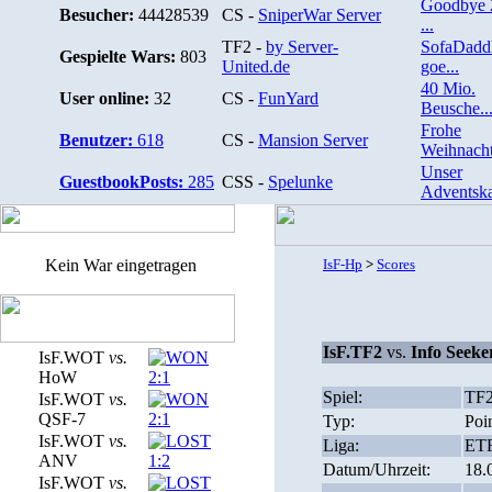
Goodbye 
Besucher:
44428539
CS -
SniperWar Server
...
TF2 -
by Server-
SofaDadd
Gespielte Wars:
803
United.de
goe...
40 Mio.
User online:
32
CS -
FunYard
Beusche..
Frohe
Benutzer:
618
CS -
Mansion Server
Weihnacht
Unser
GuestbookPosts:
285
CSS -
Spelunke
Adventska
Kein War eingetragen
IsF-Hp
>
Scores
IsF.TF2
vs.
Info Seeke
IsF.WOT
vs.
HoW
2:1
Spiel:
TF
IsF.WOT
vs.
QSF-7
2:1
Typ:
Poi
IsF.WOT
vs.
Liga:
ETF
ANV
1:2
Datum/Uhrzeit:
18.
IsF.WOT
vs.