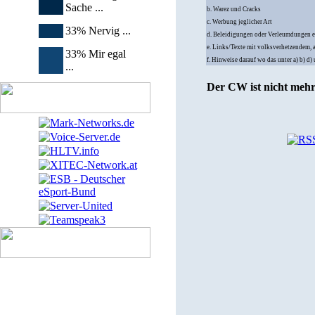
Sache ...
b. Warez und Cracks
c. Werbung jeglicher Art
33% Nervig ...
d. Beleidigungen oder Verleumdungen e
e. Links/Texte mit volksverhetzendem, 
33% Mir egal
f. Hinweise darauf wo das unter a) b) d
...
Der CW ist nicht mehr