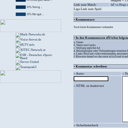
33% Eine gute Sache ...
Steppen = 1:
Link zum Match:
IsF vs Hogs 
33% Nervig ...
Liga-Link zum Spiel:
33% Mir egal ...
• Kommentare:
Noch keine Kommentare vorhanden
• In den Kommentaren dÃ¼rfen folgende
a. Cheats
b. Warez und Cracks
c. Werbung jeglicher Art
d. Beleidigungen oder Verleumdungen einzelner
e. Links/Texte mit volksverhetzendem, antisemit
f. Hinweise darauf wo das unter a) b) d) und e) 
• Kommentar schreiben:
» Autor:
» Te
» HTML ist deaktiviert
» Sicherheitscheck