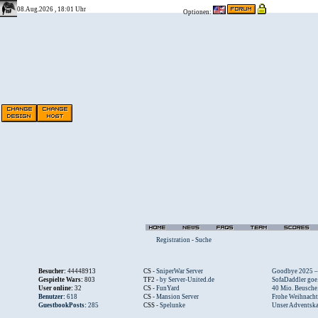
08.Aug.2026 , 18:01 Uhr
Optionen:
Registration
-
Suche
Besucher:
44448913
CS -
SniperWar Server
Goodbye 2025 – .
Gespielte Wars:
803
TF2 -
by Server-United.de
SofaDaddler goe.
User online:
32
CS -
FunYard
40 Mio. Beusche.
Benutzer:
618
CS -
Mansion Server
Frohe Weihnacht.
GuestbookPosts:
285
CSS -
Spelunke
Unser Adventska.