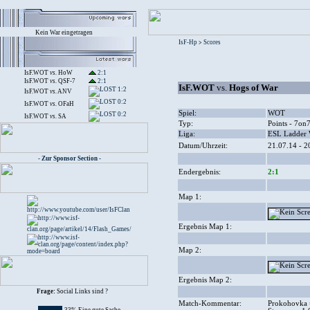
Kein War eingetragen
IsF-Hp
Scores
>
IsF.WOT
vs.
HoW
2:1
IsF.WOT
vs.
QSF-7
2:1
IsF.WOT
vs.
Hogs of War
1:2
IsF.WOT
vs.
ANV
0:2
IsF.WOT
vs.
OFaH
Spiel:
WOT
0:2
IsF.WOT
vs.
SA
Typ:
Points - 7on
Liga:
ESL Ladder
Datum/Uhrzeit:
21.07.14 - 2
- Zur Sponsor Section -
Endergebnis:
2:1
Map 1:
Ergebnis Map 1:
Map 2:
Ergebnis Map 2:
Frage:
Social Links sind ?
Match-Kommentar:
Prokohovka 