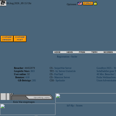
09.Aug.2026 , 09:15 Uhr
Optionen:
Registration
-
Suche
Besucher:
44455979
CS -
SniperWar Server
Goodbye 2025 – Wi
Gespielte Wars:
803
TF2 -
by Server-United.de
SofaDaddler goes T.
User online:
32
CS -
FunYard
40 Mio. Beuscher !..
Benutzer:
618
CS -
Mansion Server
Frohe Weihnachten!
GB-Beiträge:
285
CSS -
Spelunke
Unser Adventskalen
Kein War eingetragen
IsF-Hp
Scores
>