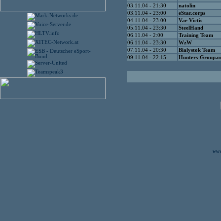
03.11.04 - 21:30
natolin
03.11.04 - 23:00
eStar.corps
04.11.04 - 23:00
Vae Victis
05.11.04 - 23:30
SteelHand
06.11.04 - 2:00
Training Team
06.11.04 - 23:30
WzW
07.11.04 - 20:30
Bialystok Team
09.11.04 - 22:15
Hunters-Group.o
www.