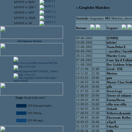
2:1
IsF.WOT
vs.
HoW
2:1
» Gespielte Matches:
IsF.WOT
vs.
QSF-7
1:2
IsF.WOT
vs.
ANV
0:2
IsF.WOT
vs.
OFaH
Statistik:
Insgesamt:
803
Matches, dav
0:2
IsF.WOT
vs.
SA
Datum:
Gegner:
09-06-2002
][SMD][
- Zur Sponsor Section -
10-06-2002
luSche!
23-08-2002
Team.DeluxX
09-09-2002
- sacrifice | Sacri
28-12-2002
Murder Crew
07-08-2002
Ceux Qu il Fallai
11-08-2002
Der Goldene Schu
17.11.04 - 22:40
2evol - ESL
14.11.05 - 22:30
Motion
23.03.03 - 20:00
gint
15.06.03 - 20:00
Master Clan Stri
17.06.03 - 20:00
g$k
31.07.03 - 21:00
4ever.Loge
13.08.03 - 20:00
Terror of rekness
Frage:
Social Links sind ?
14.08.03 - 20:00
EnemyDown
15.08.03 - 20:00
x0la tras x0la
33% Eine gute Sache ...
15.00.03 - 20:00
Arkade
33% Nervig ...
17.08.03 - 17:30
Triforce.dynamic
17.08.03 - 20:00
Electronic Reflex
33% Mir egal ...
28.09.03 - 20:00
aTpeX
05.10.03 - 20:00
#sharKz
19.06.04 - 19:30
#s0k