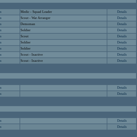
Medic - Squad Leader
Details
en
Scout - War Arranger
Details
en
Demoman
Details
en
Soldier
Details
en
Scout
Details
en
Soldier
Details
en
Soldier
Details
en
Scout - Inactive
Details
en
Scout - Inactive
Details
en
Details
en
Details
en
Details
en
Details
en