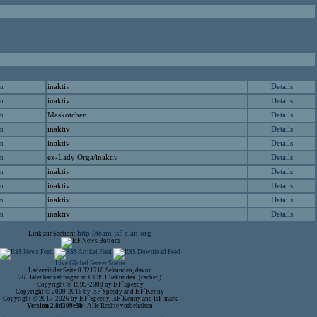
inaktiv
Details
en
inaktiv
Details
en
Maskotchen
Details
en
inaktiv
Details
en
inaktiv
Details
en
ex-Lady Orga/inaktiv
Details
en
inaktiv
Details
en
inaktiv
Details
en
inaktiv
Details
en
inaktiv
Details
en
http://team.isf-clan.org
Link zur Section:
Live Global Server Status
Ladezeit der Seite 0.321718 Sekunden, davon
26 Datenbankabfragen in 0.0391 Sekunden. (cached)
Copyright © 1999-2008 by IsF`Speedy
Copyright © 2009-2016 by IsF`Speedy and IsF`Kenny
Copyright © 2017-2026 by IsF`Speedy, IsF`Kenny and IsF`mark
Version 2.8d309e3b
- Alle Rechte vorbehalten