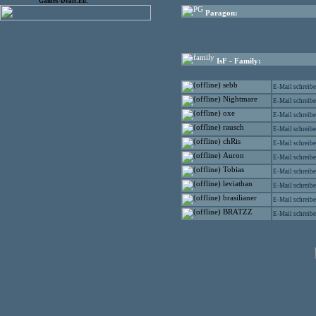
Games-Deals.Eu:
Paragon:
IsF - Family:
sebb
E-Mail schreib
Nightmare
E-Mail schreib
oxe
E-Mail schreib
rausch
E-Mail schreib
chRis
E-Mail schreib
Auron
E-Mail schreib
Tobias
E-Mail schreib
leviathan
E-Mail schreib
brasilianer
E-Mail schreib
BRATZZ
E-Mail schreib