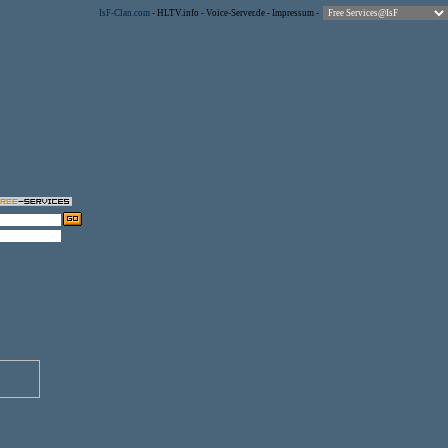
IsF-Clan.com
-
HLTV.info
-
Voice-Server.de
-
Impressum
-