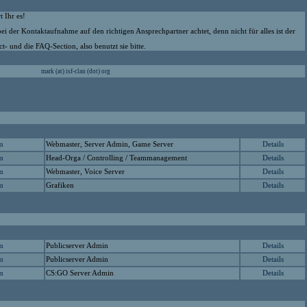
t Ihr es!
bei der Kontaktaufnahme auf den richtigen Ansprechpartner achtet, denn nicht für alles ist der
t- und die FAQ-Section, also benutzt sie bitte.
mark (at) isf-clan (dot) org
Webmaster, Server Admin, Game Server
Details
en
Head-Orga / Controlling / Teammanagement
Details
en
Webmaster, Voice Server
Details
en
Grafiken
Details
en
Publicserver Admin
Details
en
Publicserver Admin
Details
en
CS:GO Server Admin
Details
en