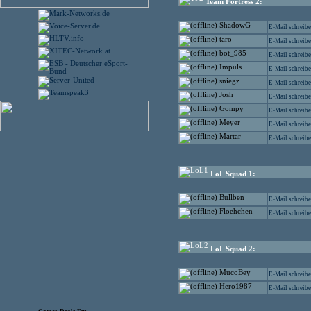
Team Fortress 2:
ShadowG
E-Mail schreib
taro
E-Mail schreib
bot_985
E-Mail schreib
Impuls
E-Mail schreib
sniegz
E-Mail schreib
Josh
E-Mail schreib
Gompy
E-Mail schreib
Meyer
E-Mail schreib
Martar
E-Mail schreib
LoL Squad 1:
Bullben
E-Mail schreib
Floehchen
E-Mail schreib
LoL Squad 2:
MucoBey
E-Mail schreib
Hero1987
E-Mail schreib