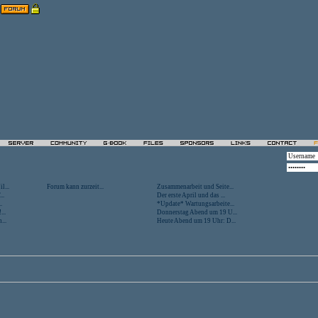
l...
Forum kann zurzeit...
Zusammenarbeit und Seite...
..
Der erste April und das ...
.
*Update* Wartungsarbeite...
...
Donnerstag Abend um 19 U...
...
Heute Abend um 19 Uhr: D...