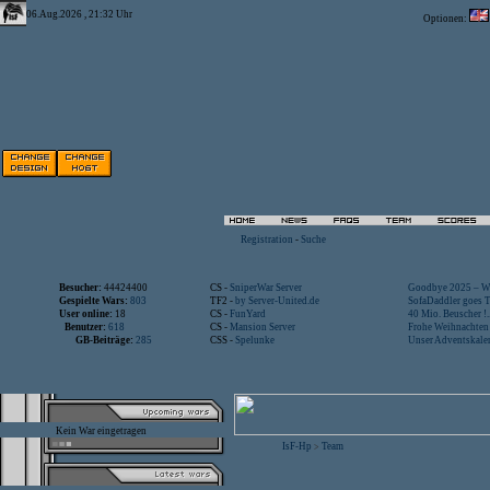
06.Aug.2026 , 21:32 Uhr
Optionen:
Registration
-
Suche
Besucher:
44424400
CS -
SniperWar Server
Goodbye 2025 – Wi
Gespielte Wars:
803
TF2 -
by Server-United.de
SofaDaddler goes T.
User online:
18
CS -
FunYard
40 Mio. Beuscher !..
Benutzer:
618
CS -
Mansion Server
Frohe Weihnachten!
GB-Beiträge:
285
CSS -
Spelunke
Unser Adventskalen
Kein War eingetragen
IsF-Hp
Team
>