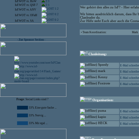
IsF.WOT
vs.
HoW
2:1
IsF.WOT
vs.
QSF-7
2:1
Wer gehört den alles zu IsF? - Hier erfahr
1:2
IsF.WOT
vs.
ANV
Wir bitten ausdrücklich darum, dass Ihr 
0:2
IsF.WOT
vs.
OFaH
Clanleader da.
0:2
IsF.WOT
vs.
SA
Zur Hilfe steht Euch aber auch die Contac
• Team Koordination:
Mark
- Zur Sponsor Section -
Clanleitung:
Speedy
E-Mail schreib
mark
E-Mail schreib
Kenny
E-Mail schreib
Foxtrote
E-Mail schreib
Frage:
Social Links sind ?
Organisation:
33% Eine gute Sache ...
puma
E-Mail schreib
33% Nervig ...
kapio
E-Mail schreib
HECK
33% Mir egal ...
E-Mail schreib