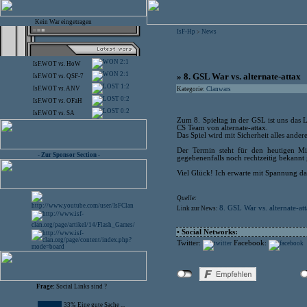
Kein War eingetragen
IsF-Hp
News
>
2:1
IsF.WOT
vs.
HoW
2:1
» 8. GSL War vs. alternate-attax
IsF.WOT
vs.
QSF-7
1:2
IsF.WOT
vs.
ANV
Kategorie:
Clanwars
0:2
IsF.WOT
vs.
OFaH
0:2
IsF.WOT
vs.
SA
Zum 8. Spieltag in der GSL ist uns das 
CS Team von alternate-attax.
Das Spiel wird mit Sicherheit alles ander
Der Termin steht für den heutigen M
- Zur Sponsor Section -
gegebenenfalls noch rechtzeitig bekannt
Viel Glück! Ich erwarte mit Spannung da
Quelle:
8. GSL War vs. alternate-at
Link zur News:
• Social Networks:
Twitter:
Facebook:
Frage:
Social Links sind ?
33% Eine gute Sache ...