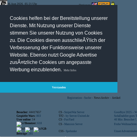
06.Aug.2026 , 05:21 Uhr
Optionen:
Cookies helfen bei der Bereitstellung unserer
Dienste. Mit Nutzung unserer Dienste
stimmen Sie unserer Nutzung von Cookies
zu. Die Cookies dienen ausschlieÃŸlich der
Verbesserung der Funktionsweise unserer
Website. Ebenso nutzt Google Advertise
zusÃ¤tzliche Cookies um angepasste
Werbung einzublenden.
Mehr Infos
Verstanden
Registration
-
Suche
-
News Archiv
-
Artikel
Besucher:
44417657
CS -
SniperWar Server
Goodbye 2025 – Wi
Gespielte Wars:
803
TF2 -
by Server-United.de
SofaDaddler goes T.
User online:
14
CS -
FunYard
40 Mio. Beuscher !..
Benutzer:
618
CS -
Mansion Server
Frohe Weihnachten!
GB-
CSS -
Spelunke
Unser Adventskalen
Beiträge:
285