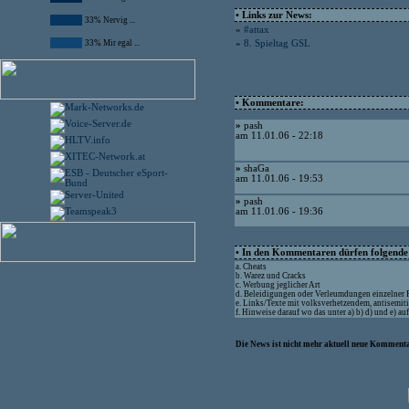
• Links zur News:
33% Nervig ...
»
#attax
33% Mir egal ...
»
8. Spieltag GSL
• Kommentare:
»
pash
am 11.01.06 - 22:18
»
shaGa
am 11.01.06 - 19:53
»
pash
am 11.01.06 - 19:36
• In den Kommentaren dürfen folgende I
a. Cheats
b. Warez und Cracks
c. Werbung jeglicher Art
d. Beleidigungen oder Verleumdungen einzelner
e. Links/Texte mit volksverhetzendem, antisemit
f. Hinweise darauf wo das unter a) b) d) und e) a
Die News ist nicht mehr aktuell neue Kommenta