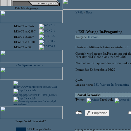
Kein War eingetragen
IsF-Hp
News
>
2:1
IsF.WOT
vs.
HoW
2:1
» ESL War gg In.Progaming
IsF.WOT
vs.
QSF-7
1:2
IsF.WOT
vs.
ANV
Kategorie:
Clanwars
0:2
IsF.WOT
vs.
OFaH
0:2
Heute am Mittwoch heisst es wieder ESL
IsF.WOT
vs.
SA
Gespielt wird gegen In.Progaming auf d
Hier der HLTV: 02.blank-tv.de:50500
Nach einem Knappen Sieg auf de_nuke mi
- Zur Sponsor Section -
Damit das Endergebnis 26:22
Quelle:
ESL War gg In.Progaming
Link zur News:
• Social Networks:
Twitter:
Facebook:
Frage:
Social Links sind ?
33% Eine gute Sache ...