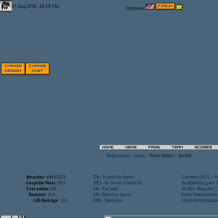
07.Aug.2026 , 10:58 Uhr
Optionen:
Registration
-
Suche
-
News Archiv
-
Artikel
Besucher:
44431523
CS -
SniperWar Server
Goodbye 2025 – Wi
Gespielte Wars:
803
TF2 -
by Server-United.de
SofaDaddler goes T.
User online:
52
CS -
FunYard
40 Mio. Beuscher !..
Benutzer:
618
CS -
Mansion Server
Frohe Weihnachten!
GB-Beiträge:
285
CSS -
Spelunke
Unser Adventskalen