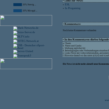
• Links zur News:
»
ESL
33% Nervig ...
»
In Progaming
33% Mir egal ...
• Kommentare:
Noch keine Kommentare vorhanden
• In den Kommentaren dürfen folgende I
a. Cheats
b. Warez und Cracks
c. Werbung jeglicher Art
d. Beleidigungen oder Verleumdungen einzelner
e. Links/Texte mit volksverhetzendem, antisemit
f. Hinweise darauf wo das unter a) b) d) und e) a
Die News ist nicht mehr aktuell neue Kommenta
www.