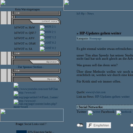
Kein War eingetragen
IsF-Hp
News
>
2:1
IsF.WOT
vs.
HoW
2:1
» HP-Updates gehen weiter
IsF.WOT
vs.
QSF-7
1:2
IsF.WOT
vs.
ANV
Kategorie:
Homepage
0:2
IsF.WOT
vs.
OFaH
0:2
Es gibt einmal wieder etwas erfreuliches 
IsF.WOT
vs.
SA
unser Tim alias Speedy hat seinen Studi
nicht faul hat sich auch gleich an die A
Was genau soll das denn sein?
- Zur Sponsor Section -
Über diese Methode wollen wir noch s
ersichtlich ist, werden wir durch eine kle
Für Kritik sind wir immer offen.
Quelle:
www.isf-clan.com
HP-Updates gehen weiter
Link zur News:
• Social Networks:
Twitter:
Facebook:
Frage:
Social Links sind ?
33% Eine gute Sache ...