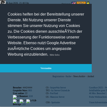
06.Aug.2026 , 21:40 Uhr
Optionen:
Cookies helfen bei der Bereitstellung unserer
Dienste. Mit Nutzung unserer Dienste
stimmen Sie unserer Nutzung von Cookies
zu. Die Cookies dienen ausschlieÃŸlich der
Verbesserung der Funktionsweise unserer
Website. Ebenso nutzt Google Advertise
zusÃ¤tzliche Cookies um angepasste
Werbung einzublenden.
Mehr Infos
Verstanden
Registration
-
Suche
-
News Archiv
-
Artikel
Besucher:
44424444
CS -
SniperWar Server
Goodbye 2025 – Wi
Gespielte Wars:
803
TF2 -
by Server-United.de
SofaDaddler goes T.
User online:
22
CS -
FunYard
40 Mio. Beuscher !..
Benutzer:
618
CS -
Mansion Server
Frohe Weihnachten!
GB-
CSS -
Spelunke
Unser Adventskalen
Beiträge:
285