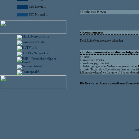
33% Nervig ...
• Links zur News:
33% Mir egal ...
• Kommentare:
Noch keine Kommentare vorhanden
• In den Kommentaren dürfen folgende I
a. Cheats
b. Warez und Cracks
c. Werbung jeglicher Art
d. Beleidigungen oder Verleumdungen einzelner
e. Links/Texte mit volksverhetzendem, antisemit
f. Hinweise darauf wo das unter a) b) d) und e) a
Die News ist nicht mehr aktuell neue Kommenta
www.