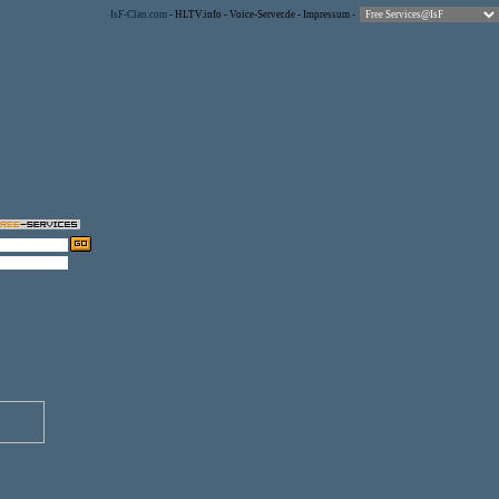
IsF-Clan.com
-
HLTV.info
-
Voice-Server.de
-
Impressum
-