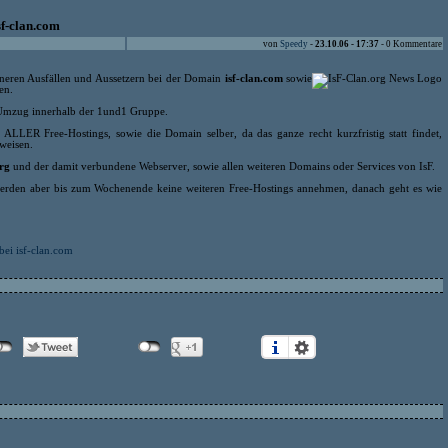
sf-clan.com
von
Speedy
-
23.10.06 - 17:37
- 0 Kommentare
ineren Ausfällen und Aussetzern bei der Domain
isf-clan.com
sowie
n.
n Umzug innerhalb der 1und1 Gruppe.
t ALLER Free-Hostings, sowie die Domain selber, da das ganze recht kurzfristig statt findet,
weisen.
org
und der damit verbundene Webserver, sowie allen weiteren Domains oder Services von IsF.
werden aber bis zum Wochenende keine weiteren Free-Hostings annehmen, danach geht es wie
ei isf-clan.com