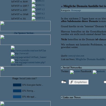
2:1
IsF.WOT
vs.
HoW
2:1
» Mögliche Domain Ausfälle bei i
IsF.WOT
vs.
QSF-7
1:2
IsF.WOT
vs.
ANV
Kategorie:
Homepage
0:2
IsF.WOT
vs.
OFaH
0:2
In den nächsten 2 Tagen kann es zu kle
IsF.WOT
vs.
SA
allen Subdomains dieser Domain
komme
Grund hierfür ist ein "interner" Domai
Hiervon betroffen ist die Erreichbarkei
- Zur Sponsor Section -
werden wir nicht noch einmal darauf hin
Nicht
betroffen ist die Domain
isf-clan.
Wir rechnen mit keinerlei Problemen, 
gewohnt weiter.
Quelle:
www.isf-clan.com
Mögliche Domain Ausfälle b
Link zur News:
• Social Networks:
Twitter:
Facebook:
Frage:
Social Links sind ?
33% Eine gute Sache ...
33% Nervig ...
33% Mir egal ...
• Links zur News: