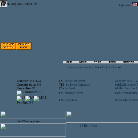
07.Aug.2026 , 18:03 Uhr
Optionen:
Registration
-
Suche
-
News Archiv
-
Artikel
Besucher:
44434256
CS -
SniperWar Server
Goodbye 2025 – Wi
Gespielte Wars:
803
TF2 -
by Server-United.de
SofaDaddler goes T.
User online:
35
CS -
FunYard
40 Mio. Beuscher !..
Benutzer:
618
CS -
Mansion Server
Frohe Weihnachten!
GB-
CSS -
Spelunke
Unser Adventskalen
Beiträge:
285
Kein War eingetragen
IsF-Hp
News
>