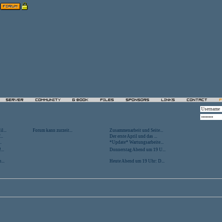
l...
Forum kann zurzeit...
Zusammenarbeit und Seite...
..
Der erste April und das ...
.
*Update* Wartungsarbeite...
...
Donnerstag Abend um 19 U...
...
Heute Abend um 19 Uhr: D...