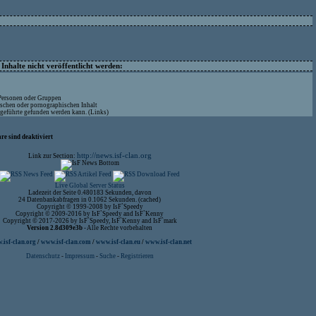
nhalte nicht veröffentlicht werden:
 Personen oder Gruppen
ischen oder pornographischen Inhalt
ufgeführte gefunden werden kann. (Links)
re sind deaktiviert
http://news.isf-clan.org
Link zur Section:
Live Global Server Status
Ladezeit der Seite 0.480183 Sekunden, davon
24 Datenbankabfragen in 0.1062 Sekunden. (cached)
Copyright © 1999-2008 by IsF`Speedy
Copyright © 2009-2016 by IsF`Speedy and IsF`Kenny
Copyright © 2017-2026 by IsF`Speedy, IsF`Kenny and IsF`mark
Version 2.8d309e3b
- Alle Rechte vorbehalten
isf-clan.org
/
www.isf-clan.com
/
www.isf-clan.eu
/
www.isf-clan.net
Datenschutz
-
Impressum
-
Suche
-
Registrieren