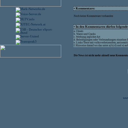
• Kommentare:
Noch keine Kommentare vorhanden
• In den Kommentaren dürfen folgende I
a. Cheats
b. Warez und Cracks
c. Werbung jeglicher Art
d. Beleidigungen oder Verleumdungen einzelner
e. Links/Texte mit volksverhetzendem, antisemit
f. Hinweise darauf wo das unter a) b) d) und e) a
Die News ist nicht mehr aktuell neue Kommenta
www.