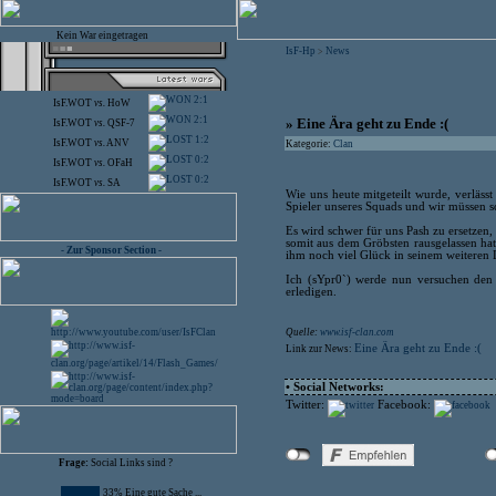
Kein War eingetragen
IsF-Hp
News
>
2:1
IsF.WOT
vs.
HoW
2:1
» Eine Ära geht zu Ende :(
IsF.WOT
vs.
QSF-7
1:2
IsF.WOT
vs.
ANV
Kategorie:
Clan
0:2
IsF.WOT
vs.
OFaH
0:2
IsF.WOT
vs.
SA
Wie uns heute mitgeteilt wurde, verläss
Spieler unseres Squads und wir müssen s
Es wird schwer für uns Pash zu ersetzen,
somit aus dem Gröbsten rausgelassen hat
- Zur Sponsor Section -
ihm noch viel Glück in seinem weiteren
Ich (sYpr0`) werde nun versuchen den 
erledigen.
Quelle:
www.isf-clan.com
Eine Ära geht zu Ende :(
Link zur News:
• Social Networks:
Twitter:
Facebook:
Frage:
Social Links sind ?
33% Eine gute Sache ...