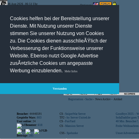
08.Aug.2026 , 06:51 Uhr
Optionen:
Cookies helfen bei der Bereitstellung unserer
Dienste. Mit Nutzung unserer Dienste
stimmen Sie unserer Nutzung von Cookies
zu. Die Cookies dienen ausschlieÃŸlich der
Verbesserung der Funktionsweise unserer
Website. Ebenso nutzt Google Advertise
zusÃ¤tzliche Cookies um angepasste
Werbung einzublenden.
Mehr Infos
Verstanden
Registration
-
Suche
-
News Archiv
-
Artikel
Besucher:
44440591
CS -
SniperWar Server
Goodbye 2025 – Wi
Gespielte Wars:
803
TF2 -
by Server-United.de
SofaDaddler goes T.
User online:
24
CS -
FunYard
40 Mio. Beuscher !..
Benutzer:
618
CS -
Mansion Server
Frohe Weihnachten!
GB-
CSS -
Spelunke
Unser Adventskalen
Beiträge:
285