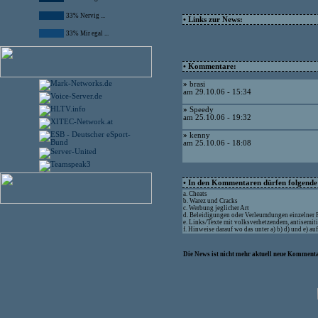
33% Nervig ...
• Links zur News:
33% Mir egal ...
• Kommentare:
»
brasi
am 29.10.06 - 15:34
»
Speedy
am 25.10.06 - 19:32
»
kenny
am 25.10.06 - 18:08
• In den Kommentaren dürfen folgende I
a. Cheats
b. Warez und Cracks
c. Werbung jeglicher Art
d. Beleidigungen oder Verleumdungen einzelner
e. Links/Texte mit volksverhetzendem, antisemit
f. Hinweise darauf wo das unter a) b) d) und e) a
Die News ist nicht mehr aktuell neue Kommenta