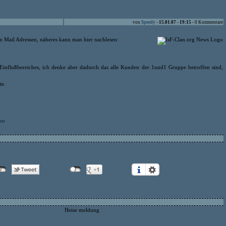
von
Speedy
-
15.01.07 - 19:15
- 0 Kommentare
en Mail Adressen, näheres kann man hier nachlesen:
Einflußbereiches, ich denke aber dadurch das alle Kunden der 1und1 Gruppe betroffen sind,
te.
sen
Heise meldung