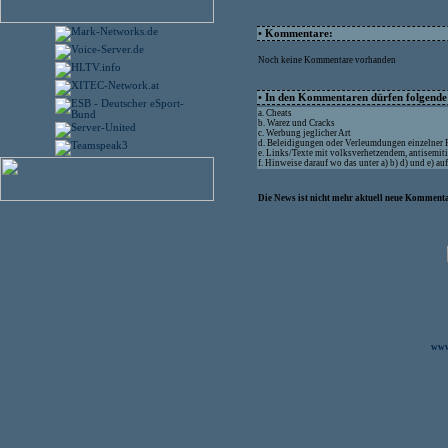
• Kommentare:
Noch keine Kommentare vorhanden
• In den Kommentaren dürfen folgende I
a. Cheats
b. Warez und Cracks
c. Werbung jeglicher Art
d. Beleidigungen oder Verleumdungen einzelner
e. Links/Texte mit volksverhetzendem, antisemit
f. Hinweise darauf wo das unter a) b) d) und e) a
Die News ist nicht mehr aktuell neue Kommenta
www.