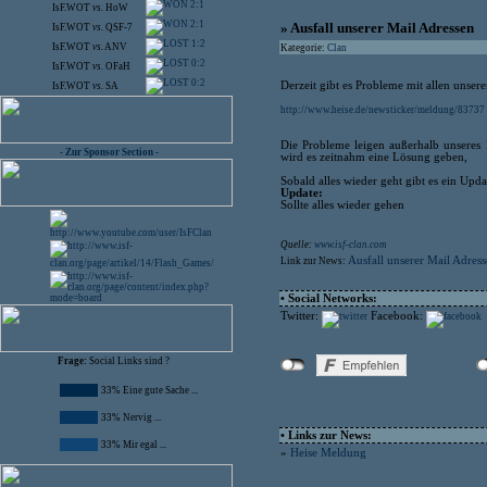
2:1
IsF.WOT
vs.
HoW
2:1
» Ausfall unserer Mail Adressen
IsF.WOT
vs.
QSF-7
1:2
IsF.WOT
vs.
ANV
Kategorie:
Clan
0:2
IsF.WOT
vs.
OFaH
0:2
Derzeit gibt es Probleme mit allen unser
IsF.WOT
vs.
SA
http://www.heise.de/newsticker/meldung/83737
Die Probleme leigen außerhalb unseres 
- Zur Sponsor Section -
wird es zeitnahm eine Lösung geben,
Sobald alles wieder geht gibt es ein Upda
Update:
Sollte alles wieder gehen
Quelle:
www.isf-clan.com
Ausfall unserer Mail Adres
Link zur News:
• Social Networks:
Twitter:
Facebook:
Frage:
Social Links sind ?
33% Eine gute Sache ...
33% Nervig ...
• Links zur News:
33% Mir egal ...
»
Heise Meldung