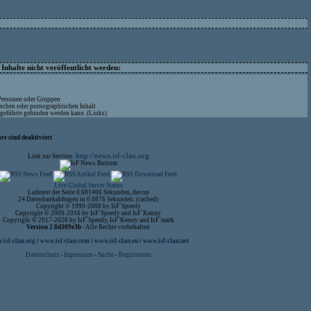
nhalte nicht veröffentlicht werden:
 Personen oder Gruppen
ischen oder pornographischen Inhalt
ufgeführte gefunden werden kann. (Links)
re sind deaktiviert
http://news.isf-clan.org
Link zur Section:
Live Global Server Status
Ladezeit der Seite 0.681406 Sekunden, davon
24 Datenbankabfragen in 0.0876 Sekunden. (cached)
Copyright © 1999-2008 by IsF`Speedy
Copyright © 2009-2016 by IsF`Speedy and IsF`Kenny
Copyright © 2017-2026 by IsF`Speedy, IsF`Kenny and IsF`mark
Version 2.8d309e3b
- Alle Rechte vorbehalten
isf-clan.org
/
www.isf-clan.com
/
www.isf-clan.eu
/
www.isf-clan.net
Datenschutz
-
Impressum
-
Suche
-
Registrieren