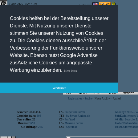
10.Aug.2026 , 05:47 Uhr
Optionen:
Cookies helfen bei der Bereitstellung unserer
Dienste. Mit Nutzung unserer Dienste
stimmen Sie unserer Nutzung von Cookies
zu. Die Cookies dienen ausschlieÃŸlich der
Verbesserung der Funktionsweise unserer
Website. Ebenso nutzt Google Advertise
zusÃ¤tzliche Cookies um angepasste
Werbung einzublenden.
Mehr Infos
Verstanden
Registration
-
Suche
-
News Archiv
-
Artikel
Besucher:
44464847
CS -
SniperWar Server
Goodbye 2025 – Wi
Gespielte Wars:
803
TF2 -
by Server-United.de
SofaDaddler goes T.
User online:
22
CS -
FunYard
40 Mio. Beuscher !..
Benutzer:
618
CS -
Mansion Server
Frohe Weihnachten!
GB-Beiträge:
285
CSS -
Spelunke
Unser Adventskalen