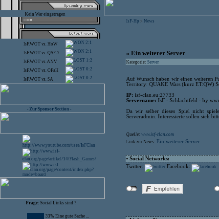
Kein War eingetragen
IsF-Hp
News
>
2:1
IsF.WOT
vs.
HoW
2:1
» Ein weiterer Server
IsF.WOT
vs.
QSF-7
1:2
IsF.WOT
vs.
ANV
Kategorie:
Server
0:2
IsF.WOT
vs.
OFaH
0:2
Auf Wunsch haben wir einen weiteren Pub
IsF.WOT
vs.
SA
Territory: QUAKE Wars (kurz ET:QW) Se
IP:
isf-clan.eu:27733
Servername:
IsF - Schlachtfeld - by www
- Zur Sponsor Section -
Da wir selber dieses Spiel nicht sp
Serveradmin. Interessierte sollen sich bi
Quelle:
www.isf-clan.com
Ein weiterer Server
Link zur News:
• Social Networks:
Twitter:
Facebook:
Frage:
Social Links sind ?
33% Eine gute Sache ...