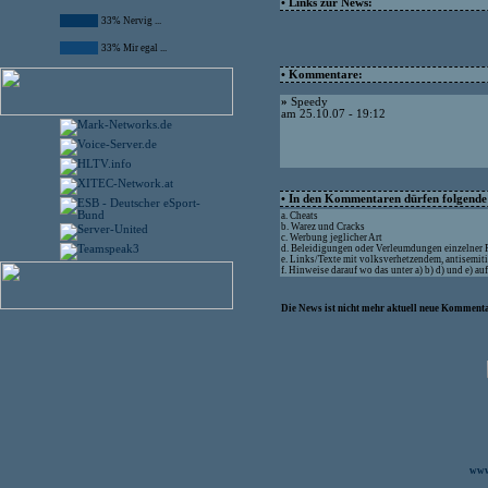
• Links zur News:
33% Nervig ...
33% Mir egal ...
• Kommentare:
»
Speedy
am 25.10.07 - 19:12
• In den Kommentaren dürfen folgende I
a. Cheats
b. Warez und Cracks
c. Werbung jeglicher Art
d. Beleidigungen oder Verleumdungen einzelner
e. Links/Texte mit volksverhetzendem, antisemit
f. Hinweise darauf wo das unter a) b) d) und e) a
Die News ist nicht mehr aktuell neue Kommenta
www.