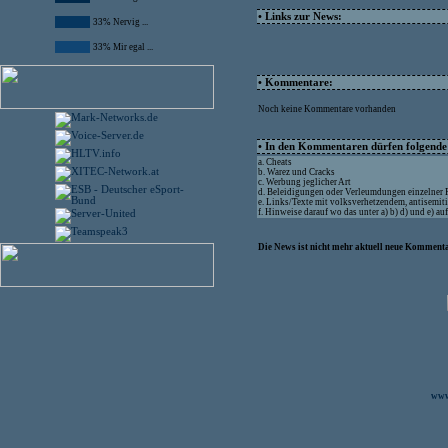
• Links zur News:
33% Nervig ...
33% Mir egal ...
• Kommentare:
Noch keine Kommentare vorhanden
• In den Kommentaren dürfen folgende I
a. Cheats
b. Warez und Cracks
c. Werbung jeglicher Art
d. Beleidigungen oder Verleumdungen einzelner
e. Links/Texte mit volksverhetzendem, antisemit
f. Hinweise darauf wo das unter a) b) d) und e) a
Die News ist nicht mehr aktuell neue Kommenta
www.