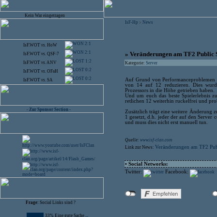
Kein War eingetragen
IsF-Hp
News
>
2:1
IsF.WOT
vs.
HoW
2:1
» Veränderungen am TF2 Public 
IsF.WOT
vs.
QSF-7
1:2
IsF.WOT
vs.
ANV
Kategorie:
Server
0:2
IsF.WOT
vs.
OFaH
0:2
Auf Grund von Performanceproblemen mü
IsF.WOT
vs.
SA
von 14 auf 12 reduzieren. Dies wurd
Prozessors in die Höhe getrieben haben.
Und um euch das beste Spielerlebnis zu
retlichen 12 weiterhin ruckelfrei und pro
- Zur Sponsor Section -
Zusätzlich trägt eine weitere Änderung 
1 gesetzt, d.h. jeder der auf den Server
und muss dies nicht erst manuell tun.
Quelle:
www.isf-clan.com
Veränderungen am TF2 Pub
Link zur News:
• Social Networks:
Twitter:
Facebook:
Frage:
Social Links sind ?
33% Eine gute Sache ...