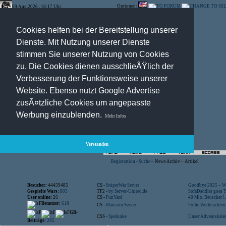
Optionen:
09.Aug.2026 , 16:17 Uhr
Cookies helfen bei der Bereitstellung unserer
Dienste. Mit Nutzung unserer Dienste
stimmen Sie unserer Nutzung von Cookies
zu. Die Cookies dienen ausschlieÃŸlich der
Verbesserung der Funktionsweise unserer
Website. Ebenso nutzt Google Advertise
zusÃ¤tzliche Cookies um angepasste
Werbung einzublenden.
Mehr Infos
Verstanden
Registration
-
Suche
-
News Archiv
-
Artikel
Besucher:
44459485
CS -
SniperWar Server
Goodbye 2025 – Wi
Gespielte Wars:
803
TF2 -
by Server-United.de
SofaDaddler goes T.
User online:
26
CS -
FunYard
40 Mio. Beuscher !..
Benutzer:
618
CS -
Mansion Server
Frohe Weihnachten!
GB-
CSS -
Spelunke
Unser Adventskalen
Beiträge:
285