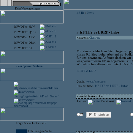
Kein War eingetragen
IsF-Hp
News
>
2:1
IsF.WOT
vs.
HoW
2:1
» IsF.TF2 vs LRRP - Infos
IsF.WOT
vs.
QSF-7
1:2
IsF.WOT
vs.
ANV
Kategorie:
Clanwars
0:2
IsF.WOT
vs.
OFaH
0:2
IsF.WOT
vs.
SA
Mit einem schlechten Start begann cp_
klaren 0:3 Sieg holte. Aber auf cp_badl
für uns gewinnen. Anfangs dachten wir 
was passiert wenn IsF in Top-Form ist. D
Wir wünschen dieses Team viel Glück für
- Zur Sponsor Section -
IsF.TF2 vs LRRP
Quelle:
www.isf-clan.com
IsF.TF2 vs LRRP - Infos
Link zur News:
• Social Networks:
Twitter:
Facebook:
Frage:
Social Links sind ?
33% Eine gute Sache ...