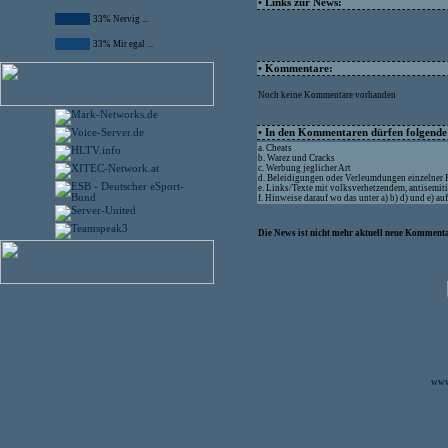
• Links zur News:
33% Nervig ...
33% Mir egal ...
• Kommentare:
Noch keine Kommentare vorhanden
• In den Kommentaren dürfen folgende I
a. Cheats
b. Warez und Cracks
c. Werbung jeglicher Art
d. Beleidigungen oder Verleumdungen einzelner
e. Links/Texte mit volksverhetzendem, antisemit
f. Hinweise darauf wo das unter a) b) d) und e) a
Die News ist nicht mehr aktuell neue Kommenta
www.