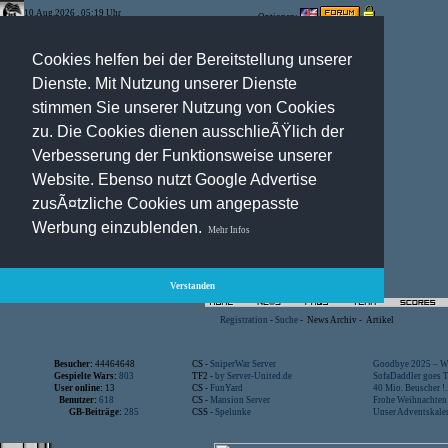
10.Aug.2026 , 05:19 Uhr
Optionen:
Cookies helfen bei der Bereitstellung unserer
Dienste. Mit Nutzung unserer Dienste
stimmen Sie unserer Nutzung von Cookies
zu. Die Cookies dienen ausschlieÃŸlich der
Verbesserung der Funktionsweise unserer
Website. Ebenso nutzt Google Advertise
zusÃ¤tzliche Cookies um angepasste
Werbung einzublenden.
Mehr Infos
Verstanden
Registration
-
Suche
-
News Archiv
-
Artikel
Besucher:
44464648
CS -
SniperWar Server
Goodbye 2025 – Wi
Gespielte Wars:
803
TF2 -
by Server-United.de
SofaDaddler goes T.
User online:
13
CS -
FunYard
40 Mio. Beuscher !..
Benutzer:
618
CS -
Mansion Server
Frohe Weihnachten!
GB-Beiträge:
285
CSS -
Spelunke
Unser Adventskalen