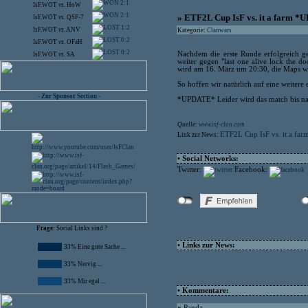
2:1
IsF.WOT
vs.
HoW
2:1
» ETF2L Cup IsF vs. it a farm 
IsF.WOT
vs.
QSF-7
1:2
IsF.WOT
vs.
ANV
Kategorie:
Clanwars
0:2
IsF.WOT
vs.
OFaH
0:2
Nachdem die erste Runde erfolgreich g
IsF.WOT
vs.
SA
weiter gegen "last one alive lock the do
wird am 16. März um 20:30, die Maps we
So hoffen wir natürlich auf eine weiter
- Zur Sponsor Section -
*UPDATE* Leider wird das match bis nac
Quelle:
www.isf-clan.com
ETF2L Cup IsF vs. it a f
Link zur News:
• Social Networks:
Twitter:
Facebook:
Frage:
Social Links sind ?
• Links zur News:
33% Eine gute Sache ...
33% Nervig ...
33% Mir egal ...
• Kommentare:
»
Panda-