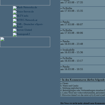
am 17.03.08 - 17:35
»
FoXtr0te
am 17.03.08 - 15:35
»
Panda-
am 17.03.08 - 00:07
»
FoXtr0te
am 17.03.08 - 00:06
»
Panda-
am 16.03.08 - 23:48
»
freakadelle
am 16.03.08 - 15:36
»
FoXtr0te
am 16.03.08 - 13:17
»
Panda-
am 16.03.08 - 10:55
• In den Kommentaren dürfen folgende I
a. Cheats
b. Warez und Cracks
c. Werbung jeglicher Art
d. Beleidigungen oder Verleumdungen einzelner
e. Links/Texte mit volksverhetzendem, antisemit
f. Hinweise darauf wo das unter a) b) d) und e) a
Die News ist nicht mehr aktuell neue Kommenta