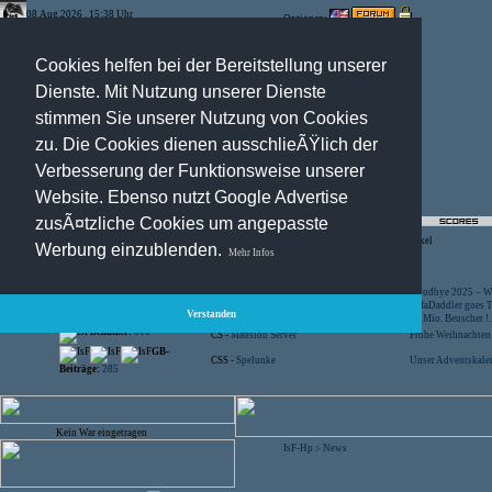
08.Aug.2026 , 15:38 Uhr
Optionen:
Cookies helfen bei der Bereitstellung unserer
Dienste. Mit Nutzung unserer Dienste
stimmen Sie unserer Nutzung von Cookies
zu. Die Cookies dienen ausschlieÃŸlich der
Verbesserung der Funktionsweise unserer
Website. Ebenso nutzt Google Advertise
zusÃ¤tzliche Cookies um angepasste
Registration
-
Suche
-
News Archiv
-
Artikel
Werbung einzublenden.
Mehr Infos
Besucher:
44447018
CS -
SniperWar Server
Goodbye 2025 – Wi
Gespielte Wars:
803
TF2 -
by Server-United.de
SofaDaddler goes T.
Verstanden
User online:
21
CS -
FunYard
40 Mio. Beuscher !..
Benutzer:
618
CS -
Mansion Server
Frohe Weihnachten!
GB-
CSS -
Spelunke
Unser Adventskalen
Beiträge:
285
Kein War eingetragen
IsF-Hp
News
>