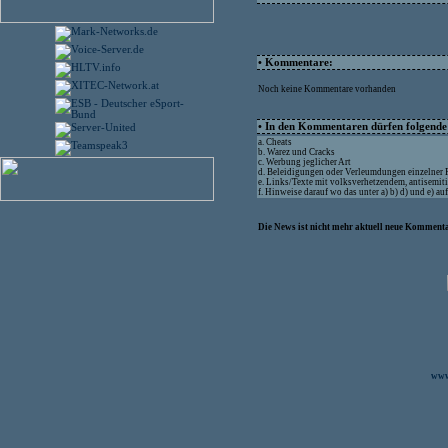
• Kommentare:
Noch keine Kommentare vorhanden
• In den Kommentaren dürfen folgende I
a. Cheats
b. Warez und Cracks
c. Werbung jeglicher Art
d. Beleidigungen oder Verleumdungen einzelner
e. Links/Texte mit volksverhetzendem, antisemit
f. Hinweise darauf wo das unter a) b) d) und e) a
Die News ist nicht mehr aktuell neue Kommenta
www.