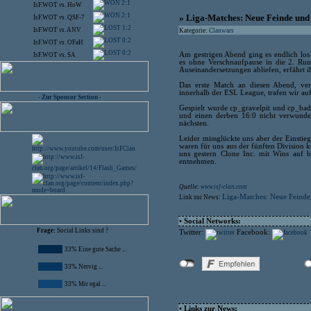
2:1
IsF.WOT
vs.
HoW
2:1
» Liga-Matches: Neue Feinde und 
IsF.WOT
vs.
QSF-7
1:2
IsF.WOT
vs.
ANV
Kategorie:
Clanwars
0:2
IsF.WOT
vs.
OFaH
0:2
Am gestrigen Abend ging es endlich los
IsF.WOT
vs.
SA
es ohne Verschnaufpause in die 2. R
Auseinandersetzungen abliefen, erfährt ih
Das erste Match an diesen Abend, ve
innerhalb der ESL League, trafen wir au
- Zur Sponsor Section -
Gespielt wurde cp_gravelpit und cp_badl
und einen derben 16:0 nicht verwunde
nächsten.
Leider missglückte uns aber der Einsti
waren für uns aus der fünften Division k
uns gestern Clone Inc. mit Wins auf b
entnehmen.
Quelle:
www.isf-clan.com
Liga-Matches: Neue Feinde
Link zur News:
• Social Networks:
Frage:
Social Links sind ?
Twitter:
Facebook:
33% Eine gute Sache ...
33% Nervig ...
33% Mir egal ...
• Links zur News: