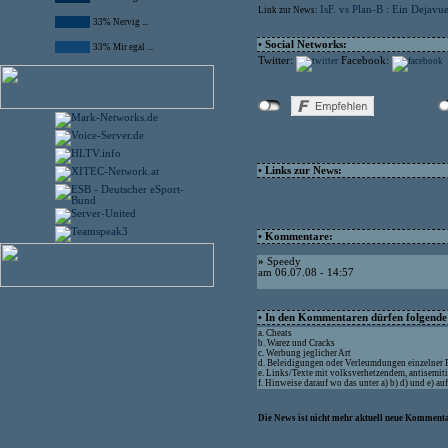
IsF. vs Plan-B : Ein Deja
Link zur News:
33% Nervig ...
• Social Networks:
33% Mir egal ...
Twitter:
Facebook:
• Links zur News:
• Kommentare:
»
Speedy
am 06.07.08 - 14:57
• In den Kommentaren dürfen folgende I
a. Cheats
b. Warez und Cracks
c. Werbung jeglicher Art
d. Beleidigungen oder Verleumdungen einzelner
e. Links/Texte mit volksverhetzendem, antisemit
f. Hinweise darauf wo das unter a) b) d) und e) a
Die News ist nicht mehr aktuell neue Kommenta