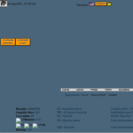
08.Aug.2026 , 10:40 Uhr
Optionen:
Registration
-
Suche
-
News Archiv
-
Artikel
Besucher:
44443703
CS -
SniperWar Server
Goodbye 2025 – Wi
Gespielte Wars:
803
TF2 -
by Server-United.de
SofaDaddler goes T.
User online:
41
CS -
FunYard
40 Mio. Beuscher !..
Benutzer:
618
CS -
Mansion Server
Frohe Weihnachten!
GB-
CSS -
Spelunke
Unser Adventskalen
Beiträge:
285