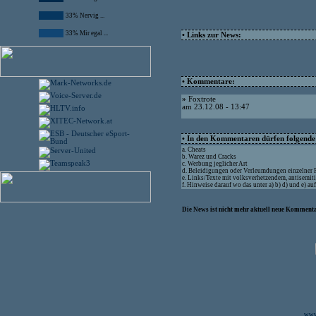
33% Nervig ...
33% Mir egal ...
• Links zur News:
• Kommentare:
»
Foxtrote
am 23.12.08 - 13:47
• In den Kommentaren dürfen folgende I
a. Cheats
b. Warez und Cracks
c. Werbung jeglicher Art
d. Beleidigungen oder Verleumdungen einzelner
e. Links/Texte mit volksverhetzendem, antisemit
f. Hinweise darauf wo das unter a) b) d) und e) a
Die News ist nicht mehr aktuell neue Kommenta
www.