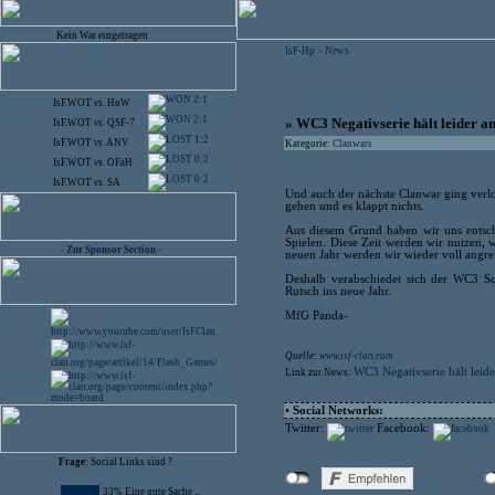
Kein War eingetragen
IsF-Hp
News
>
2:1
IsF.WOT
vs.
HoW
2:1
» WC3 Negativserie hält leider a
IsF.WOT
vs.
QSF-7
1:2
IsF.WOT
vs.
ANV
Kategorie:
Clanwars
0:2
IsF.WOT
vs.
OFaH
0:2
IsF.WOT
vs.
SA
Und auch der nächste Clanwar ging verlo
gehen und es klappt nichts.
Aus diesem Grund haben wir uns entsch
Spielen. Diese Zeit werden wir nutzen
- Zur Sponsor Section -
neuen Jahr werden wir wieder voll angre
Deshalb verabschiedet sich der WC3 S
Rutsch ins neue Jahr.
MfG Panda-
Quelle:
www.isf-clan.com
WC3 Negativserie hält leide
Link zur News:
• Social Networks:
Twitter:
Facebook:
Frage:
Social Links sind ?
33% Eine gute Sache ...