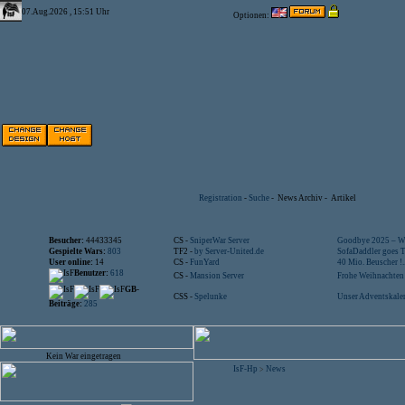
07.Aug.2026 , 15:51 Uhr
Optionen:
Registration
-
Suche
-
News Archiv
-
Artikel
Besucher:
44433345
CS -
SniperWar Server
Goodbye 2025 – Wi
Gespielte Wars:
803
TF2 -
by Server-United.de
SofaDaddler goes T.
User online:
14
CS -
FunYard
40 Mio. Beuscher !..
Benutzer:
618
CS -
Mansion Server
Frohe Weihnachten!
GB-
CSS -
Spelunke
Unser Adventskalen
Beiträge:
285
Kein War eingetragen
IsF-Hp
News
>