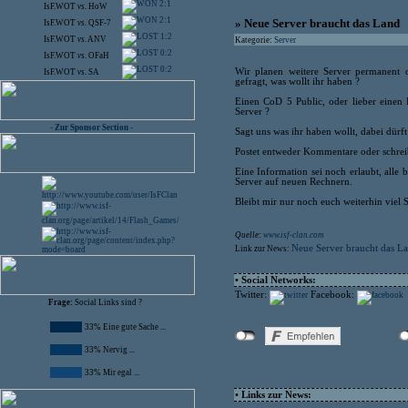
2:1
IsF.WOT
vs.
HoW
2:1
» Neue Server braucht das Land
IsF.WOT
vs.
QSF-7
1:2
IsF.WOT
vs.
ANV
Kategorie:
Server
0:2
IsF.WOT
vs.
OFaH
0:2
Wir planen weitere Server permanent o
IsF.WOT
vs.
SA
gefragt, was wollt ihr haben ?
Einen CoD 5 Public, oder lieber einen
Server ?
- Zur Sponsor Section -
Sagt uns was ihr haben wollt, dabei dürft
Postet entweder Kommentare oder schreib
Eine Information sei noch erlaubt, alle 
Server auf neuen Rechnern.
Bleibt mir nur noch euch weiterhin viel 
Quelle:
www.isf-clan.com
Neue Server braucht das L
Link zur News:
• Social Networks:
Twitter:
Facebook:
Frage:
Social Links sind ?
33% Eine gute Sache ...
33% Nervig ...
33% Mir egal ...
• Links zur News: