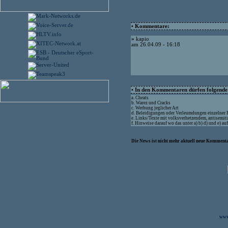
• Kommentare:
»
kapio
am 26.04.09 - 16:18
• In den Kommentaren dürfen folgende I
a. Cheats
b. Warez und Cracks
c. Werbung jeglicher Art
d. Beleidigungen oder Verleumdungen einzelner
e. Links/Texte mit volksverhetzendem, antisemit
f. Hinweise darauf wo das unter a) b) d) und e) a
Die News ist nicht mehr aktuell neue Kommenta
www.