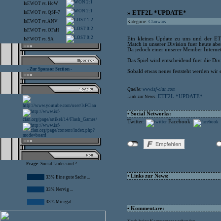
2:1
IsF.WOT
vs.
HoW
2:1
» ETF2L *UPDATE*
IsF.WOT
vs.
QSF-7
1:2
IsF.WOT
vs.
ANV
Kategorie:
Clanwars
0:2
IsF.WOT
vs.
OFaH
0:2
Ein kleines Update zu uns und der ETF
IsF.WOT
vs.
SA
Match in unserer Division fuer heute abe
Da jedoch einer unserer Member Internet
Das Spiel wird entscheidend fuer die Di
- Zur Sponsor Section -
Sobald etwas neues feststeht werden wir
Quelle:
www.isf-clan.com
ETF2L *UPDATE*
Link zur News:
• Social Networks:
Twitter:
Facebook:
Frage:
Social Links sind ?
• Links zur News:
33% Eine gute Sache ...
33% Nervig ...
33% Mir egal ...
• Kommentare: