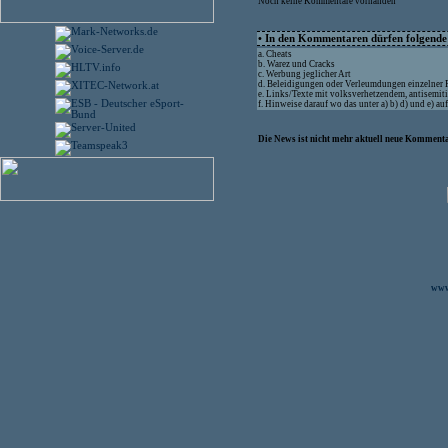
Noch keine Kommentare vorhanden
• In den Kommentaren dürfen folgende I
a. Cheats
b. Warez und Cracks
c. Werbung jeglicher Art
d. Beleidigungen oder Verleumdungen einzelner
e. Links/Texte mit volksverhetzendem, antisemit
f. Hinweise darauf wo das unter a) b) d) und e) a
Die News ist nicht mehr aktuell neue Kommenta
www.