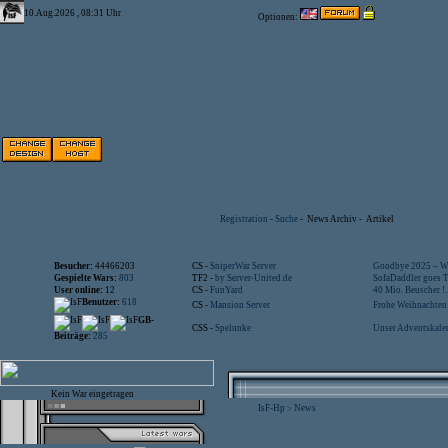
10.Aug.2026 , 08:31 Uhr
Optionen:
Registration
-
Suche
-
News Archiv
-
Artikel
Besucher:
44466203
CS -
SniperWar Server
Goodbye 2025 – Wi
Gespielte Wars:
803
TF2 -
by Server-United.de
SofaDaddler goes T.
User online:
12
CS -
FunYard
40 Mio. Beuscher !..
Benutzer:
618
CS -
Mansion Server
Frohe Weihnachten!
GB-
CSS -
Spelunke
Unser Adventskalen
Beiträge:
285
Kein War eingetragen
IsF-Hp
News
>