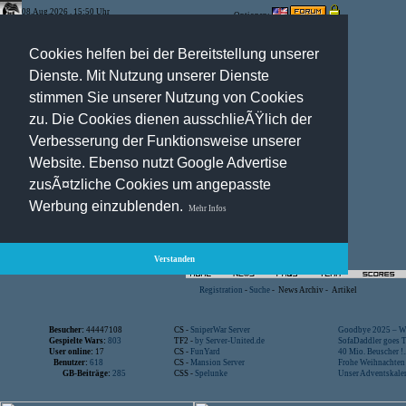
08.Aug.2026 , 15:50 Uhr
Optionen:
Cookies helfen bei der Bereitstellung unserer
Dienste. Mit Nutzung unserer Dienste
stimmen Sie unserer Nutzung von Cookies
zu. Die Cookies dienen ausschlieÃŸlich der
Verbesserung der Funktionsweise unserer
Website. Ebenso nutzt Google Advertise
zusÃ¤tzliche Cookies um angepasste
Werbung einzublenden.
Mehr Infos
Verstanden
Registration
-
Suche
-
News Archiv
-
Artikel
Besucher:
44447108
CS -
SniperWar Server
Goodbye 2025 – Wi
Gespielte Wars:
803
TF2 -
by Server-United.de
SofaDaddler goes T.
User online:
17
CS -
FunYard
40 Mio. Beuscher !..
Benutzer:
618
CS -
Mansion Server
Frohe Weihnachten!
GB-Beiträge:
285
CSS -
Spelunke
Unser Adventskalen