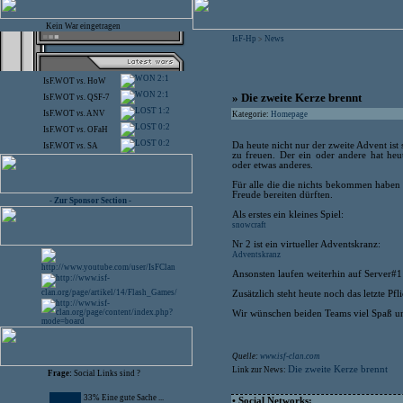
Kein War eingetragen
IsF-Hp
News
>
2:1
IsF.WOT
vs.
HoW
2:1
» Die zweite Kerze brennt
IsF.WOT
vs.
QSF-7
1:2
IsF.WOT
vs.
ANV
Kategorie:
Homepage
0:2
IsF.WOT
vs.
OFaH
0:2
Da heute nicht nur der zweite Advent ist
IsF.WOT
vs.
SA
zu freuen. Der ein oder andere hat heu
oder etwas anderes.
Für alle die die nichts bekommen haben
Freude bereiten dürften.
- Zur Sponsor Section -
Als erstes ein kleines Spiel:
snowcraft
Nr 2 ist ein virtueller Adventskranz:
Adventskranz
Ansonsten laufen weiterhin auf Server#
Zusätzlich steht heute noch das letzte P
Wir wünschen beiden Teams viel Spaß und
Quelle:
www.isf-clan.com
Die zweite Kerze brennt
Link zur News:
Frage:
Social Links sind ?
33% Eine gute Sache ...
• Social Networks: