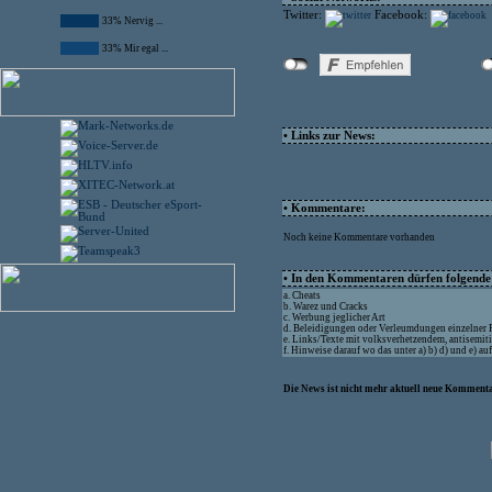
Twitter:
Facebook:
33% Nervig ...
33% Mir egal ...
• Links zur News:
• Kommentare:
Noch keine Kommentare vorhanden
• In den Kommentaren dürfen folgende I
a. Cheats
b. Warez und Cracks
c. Werbung jeglicher Art
d. Beleidigungen oder Verleumdungen einzelner
e. Links/Texte mit volksverhetzendem, antisemit
f. Hinweise darauf wo das unter a) b) d) und e) a
Die News ist nicht mehr aktuell neue Kommenta