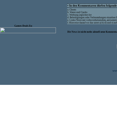
• In den Kommentaren dürfen folgende I
a. Cheats
b. Warez und Cracks
c. Werbung jeglicher Art
d. Beleidigungen oder Verleumdungen einzelner
e. Links/Texte mit volksverhetzendem, antisemit
f. Hinweise darauf wo das unter a) b) d) und e) a
Games-Deals.Eu:
Die News ist nicht mehr aktuell neue Kommenta
www.