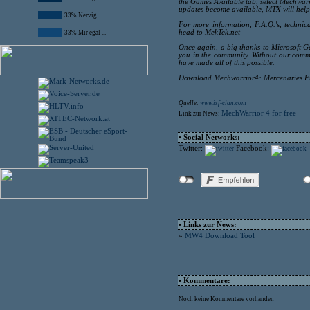
the Games Available tab, select Mechwarr
updates become available, MTX will help
33% Nervig ...
For more information, F.A.Q.'s, technica
head to MekTek.net
33% Mir egal ...
Once again, a big thanks to Microsoft Gam
you in the community. Without our commu
have made all of this possible.
Download Mechwarrior4: Mercenaries Fr
Quelle:
www.isf-clan.com
MechWarrior 4 for free
Link zur News:
• Social Networks:
Twitter:
Facebook:
• Links zur News:
»
MW4 Download Tool
• Kommentare:
Noch keine Kommentare vorhanden