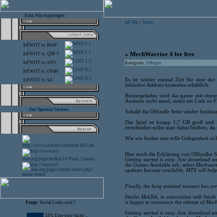
Kein War eingetragen
IsF-Hp
News
>
2:1
IsF.WOT
vs.
HoW
2:1
» MechWarrior 4 for free
IsF.WOT
vs.
QSF-7
1:2
IsF.WOT
vs.
ANV
Kategorie:
Offtopic
0:2
IsF.WOT
vs.
OFaH
0:2
Es ist wieder einmal Zeit für eine de
IsF.WOT
vs.
SA
inklusive Addons kostenlos erhältlich.
Runtergeladen wird das ganze mit einem 
Ansturm nicht stand, somit ein Link zu Fi
- Zur Sponsor Section -
Sobald die Offizelle Seite wieder funkti
Das Spiel ist knapp 1,7 GB groß und 
entscheiden sollte man dabei bleiben, da
Wie wir finden eine tolle Gelegenheit sic
Hier noch die Erklärung von Offizeller S
Getting started is easy. Just download a
the Games Available tab, select Mechwarr
updates become available, MTX will help
Finally, the long awaited moment has arr
Studio MekTek, in association with Smit
is happy to announce the release of Mec
Frage:
Social Links sind ?
Getting started is easy. Just download a
33% Eine gute Sache ...