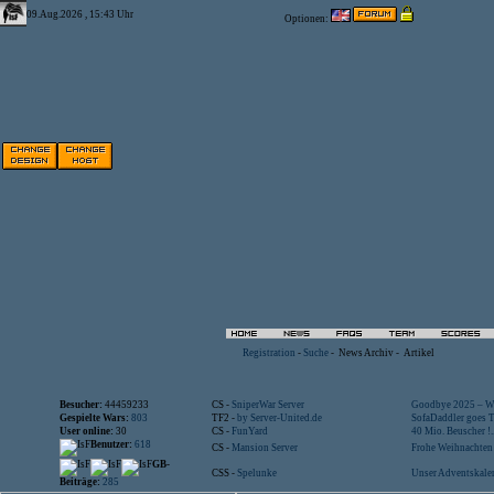
09.Aug.2026 , 15:43 Uhr
Optionen:
Registration
-
Suche
-
News Archiv
-
Artikel
Besucher:
44459233
CS -
SniperWar Server
Goodbye 2025 – Wi
Gespielte Wars:
803
TF2 -
by Server-United.de
SofaDaddler goes T.
User online:
30
CS -
FunYard
40 Mio. Beuscher !..
Benutzer:
618
CS -
Mansion Server
Frohe Weihnachten!
GB-
CSS -
Spelunke
Unser Adventskalen
Beiträge:
285