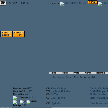
08.Aug.2026 , 14:44 Uhr
Optionen:
Registration
-
Suche
-
News Archiv
-
Artikel
Besucher:
44446527
CS -
SniperWar Server
Goodbye 2025 – Wi
Gespielte Wars:
803
TF2 -
by Server-United.de
SofaDaddler goes T.
User online:
40
CS -
FunYard
40 Mio. Beuscher !..
Benutzer:
618
CS -
Mansion Server
Frohe Weihnachten!
GB-
CSS -
Spelunke
Unser Adventskalen
Beiträge:
285