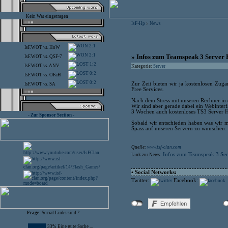
Kein War eingetragen
IsF-Hp
News
>
2:1
IsF.WOT
vs.
HoW
2:1
» Infos zum Teamspeak 3 Server 
IsF.WOT
vs.
QSF-7
1:2
IsF.WOT
vs.
ANV
Kategorie:
Server
0:2
IsF.WOT
vs.
OFaH
0:2
Zur Zeit bieten wir ja kostenlosen Zug
IsF.WOT
vs.
SA
Free Services.
Nach dem Stress mit unseren Rechner in 
Wir sind aber gerade dabei ein Webinterfa
3 Wochen auch kostenloses TS3 Server H
- Zur Sponsor Section -
Sobald wir entschieden haben was wir m
Spass auf unseren Servern zu wünschen.
Quelle:
www.isf-clan.com
Infos zum Teamspeak 3 Ser
Link zur News:
• Social Networks:
Twitter:
Facebook:
Frage:
Social Links sind ?
33% Eine gute Sache ...