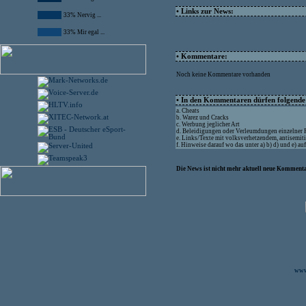
• Links zur News:
33% Nervig ...
33% Mir egal ...
• Kommentare:
Noch keine Kommentare vorhanden
• In den Kommentaren dürfen folgende I
a. Cheats
b. Warez und Cracks
c. Werbung jeglicher Art
d. Beleidigungen oder Verleumdungen einzelner
e. Links/Texte mit volksverhetzendem, antisemit
f. Hinweise darauf wo das unter a) b) d) und e) a
Die News ist nicht mehr aktuell neue Kommenta
www.