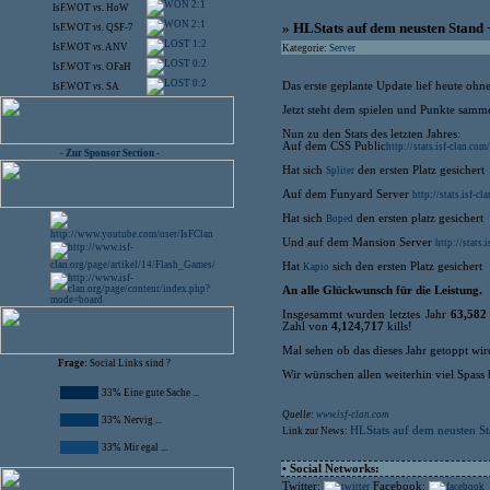
2:1
IsF.WOT
vs.
HoW
2:1
» HLStats auf dem neusten Stand +
IsF.WOT
vs.
QSF-7
1:2
IsF.WOT
vs.
ANV
Kategorie:
Server
0:2
IsF.WOT
vs.
OFaH
0:2
Das erste geplante Update lief heute ohn
IsF.WOT
vs.
SA
Jetzt steht dem spielen und Punkte samm
Nun zu den Stats des letzten Jahres:
Auf dem CSS Public
http://stats.isf-clan.c
- Zur Sponsor Section -
Hat sich
den ersten Platz gesichert
Spliter
Auf dem Funyard Server
http://stats.isf-
Hat sich
den ersten platz gesichert
Boped
Und auf dem Mansion Server
http://stats
Hat
sich den ersten Platz gesichert
Kapio
An alle Glückwunsch für die Leistung.
Insgesammt wurden letztes Jahr
63,582
Zahl von
4,124,717
kills!
Mal sehen ob das dieses Jahr getoppt wir
Frage:
Social Links sind ?
Wir wünschen allen weiterhin viel Spass
33% Eine gute Sache ...
Quelle:
www.isf-clan.com
33% Nervig ...
HLStats auf dem neusten Sta
Link zur News:
33% Mir egal ...
• Social Networks:
Twitter:
Facebook: