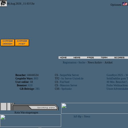
08.Aug.2026 , 11:03 Uhr
Optionen:
Registration
-
Suche
-
News Archiv
-
Artikel
Besucher:
44444534
CS -
SniperWar Server
Goodbye 2025 – Wi
Gespielte Wars:
803
TF2 -
by Server-United.de
SofaDaddler goes T.
User online:
18
CS -
FunYard
40 Mio. Beuscher !..
Benutzer:
618
CS -
Mansion Server
Frohe Weihnachten!
GB-Beiträge:
285
CSS -
Spelunke
Unser Adventskalen
Kein War eingetragen
IsF-Hp
News
>