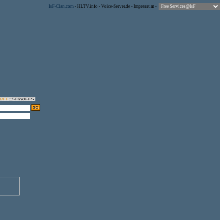
IsF-Clan.com
-
HLTV.info
-
Voice-Server.de
-
Impressum
-