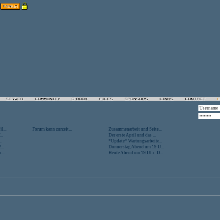
l...
Forum kann zurzeit...
Zusammenarbeit und Seite...
..
Der erste April und das ...
.
*Update* Wartungsarbeite...
...
Donnerstag Abend um 19 U...
...
Heute Abend um 19 Uhr: D...