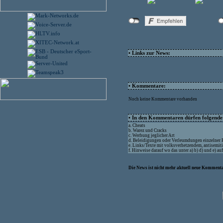
• Links zur News:
• Kommentare:
Noch keine Kommentare vorhanden
• In den Kommentaren dürfen folgende I
a. Cheats
b. Warez und Cracks
c. Werbung jeglicher Art
d. Beleidigungen oder Verleumdungen einzelner
e. Links/Texte mit volksverhetzendem, antisemit
f. Hinweise darauf wo das unter a) b) d) und e) a
Die News ist nicht mehr aktuell neue Kommenta