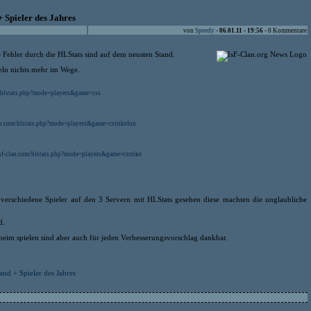
 Spieler des Jahres
von
Speedy
-
06.01.11 - 19:56
- 0 Kommentare
e Fehler durch die HLStats sind auf dem neusten Stand.
eln nichts mehr im Wege.
om/hlstats.php?mode=players&game=css
clan.com/hlstats.php?mode=players&game=cstrikefun
.isf-clan.com/hlstats.php?mode=players&game=cstrike
verschiedene Spieler auf den 3 Servern mit HLStats gesehen diese machten die unglaubliche
d.
 beim spielen sind aber auch für jeden Verbesserungsvorschlag dankbar.
nd + Spieler des Jahres