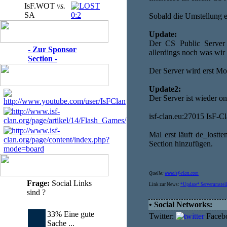
IsF.WOT
vs.
SA
0:2
Sobald die Umstellung e
Update:
Der CS Public Server i
- Zur Sponsor
allerdings noch was wir 
Section -
Der Server wird erst M
Update2:
Der Server ist wieder on
isf-clan.eu:27015 IsF-Cl
Mal erst läuft de_lostt
Section hinzufügen.
Quelle:
www.isf-clan.com
Frage:
Social Links
Link zur News:
*Update* Serverumstell
sind ?
• Social Networks:
33% Eine gute
Twitter:
Faceb
Sache ...