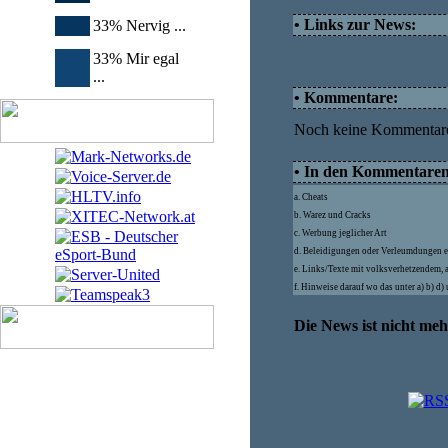
• Links zur News:
33% Nervig ...
33% Mir egal
...
• Kommentare:
Noch keine Kommentar
• In den Kommentaren d
a. Cheats
b. Warez und Cracks
c. Werbung jeglicher Art
d. Beleidigungen oder Verleumdungen e
e. Links/Texte mit volksverhetzendem, 
f. Hinweise darauf wo das unter a) b) d
Die News ist nicht me