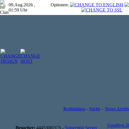
09.Aug.2026 ,
Optionen:
01:59 Uhr
Registration
-
Suche
-
News Archi
Goodbye 2
Besucher:
44453082
CS -
SniperWar Server