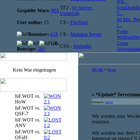
Wil...
TF2 -
by Server-
SofaDaddle
Gespielte Wars:
803
United.de
T...
40 Mio. Be
User online:
15
CS -
FunYard
!...
Frohe
Benutzer:
618
CS -
Mansion Server
Weihnachten
GB-
Unser
CSS -
Spelunke
Beiträge:
285
Adventskale
Kein War eingetragen
IsF-Hp
>
News
» *Update* Serverumst
IsF.WOT
vs.
HoW
2:1
Kategorie:
Server
IsF.WOT
vs.
QSF-7
2:1
Wir werden zum Wochen
IsF.WOT
vs.
ersetzten.
ANV
1:2
IsF.WOT
vs.
Wir werden aus dem CS
OFaH
0:2
Interresse an einem CS 