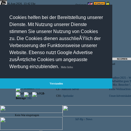
06.Aug.2026 , 13:42 Uhr
Optionen:
Cookies helfen bei der Bereitstellung unserer
Dienste. Mit Nutzung unserer Dienste
stimmen Sie unserer Nutzung von Cookies
zu. Die Cookies dienen ausschlieÃŸlich der
Verbesserung der Funktionsweise unserer
Website. Ebenso nutzt Google Advertise
zusÃ¤tzliche Cookies um angepasste
Registration
-
Suche
-
News Archiv
-
Artikel
Werbung einzublenden.
Mehr Infos
Besucher:
44421242
CS -
SniperWar Server
Goodbye 2025 – Wi
Gespielte Wars:
803
TF2 -
by Server-United.de
SofaDaddler goes T.
Verstanden
User online:
16
CS -
FunYard
40 Mio. Beuscher !..
Benutzer:
618
CS -
Mansion Server
Frohe Weihnachten!
GB-
CSS -
Spelunke
Unser Adventskalen
Beiträge:
285
Kein War eingetragen
IsF-Hp
News
>