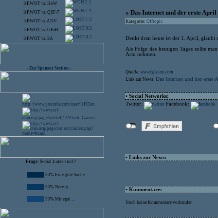
2:1
IsF.WOT
vs.
HoW
2:1
» Das Internet und der erste April
IsF.WOT
vs.
QSF-7
1:2
IsF.WOT
vs.
ANV
Kategorie:
Offtopic
0:2
IsF.WOT
vs.
OFaH
0:2
Denkt dran heute ist der 1. April, glaubt 
IsF.WOT
vs.
SA
Als Folge des heutigen Tages sollte man
Arm nehmen.
- Zur Sponsor Section -
Quelle:
www.isf-clan.com
Das Internet und der erste A
Link zur News:
• Social Networks:
Twitter:
Facebook:
• Links zur News:
Frage:
Social Links sind ?
33% Eine gute Sache ...
33% Nervig ...
• Kommentare:
33% Mir egal ...
Noch keine Kommentare vorhanden