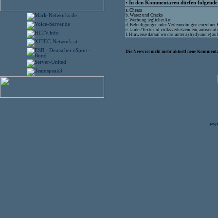
• In den Kommentaren dürfen folgende I
a. Cheats
b. Warez und Cracks
c. Werbung jeglicher Art
d. Beleidigungen oder Verleumdungen einzelner
e. Links/Texte mit volksverhetzendem, antisemit
f. Hinweise darauf wo das unter a) b) d) und e) a
Die News ist nicht mehr aktuell neue Kommenta
www.