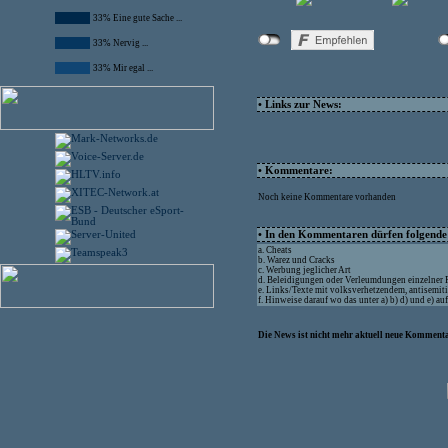
33% Eine gute Sache ...
33% Nervig ...
33% Mir egal ...
• Links zur News:
• Kommentare:
Noch keine Kommentare vorhanden
• In den Kommentaren dürfen folgende I
a. Cheats
b. Warez und Cracks
c. Werbung jeglicher Art
d. Beleidigungen oder Verleumdungen einzelner
e. Links/Texte mit volksverhetzendem, antisemit
f. Hinweise darauf wo das unter a) b) d) und e) a
Die News ist nicht mehr aktuell neue Kommenta