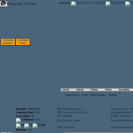
Optionen:
07.Aug.2026 , 09:15 Uhr
Registration
-
Suche
-
News Archiv
-
Artikel
Besucher:
44430651
CS -
SniperWar Server
Goodbye 2025 – Wi
Gespielte Wars:
803
TF2 -
by Server-United.de
SofaDaddler goes T.
User online:
29
CS -
FunYard
40 Mio. Beuscher !..
Benutzer:
618
CS -
Mansion Server
Frohe Weihnachten!
GB-
CSS -
Spelunke
Unser Adventskalen
Beiträge:
285