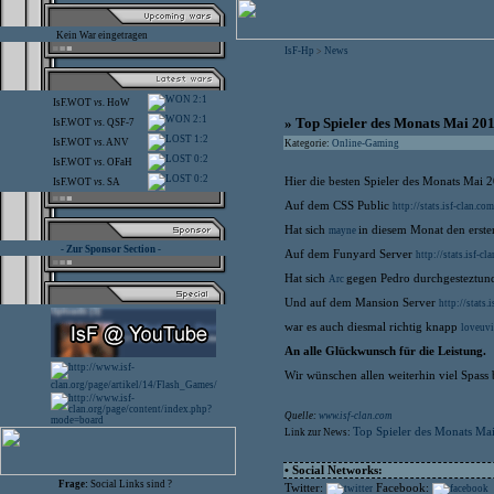
Kein War eingetragen
IsF-Hp
News
>
2:1
IsF.WOT
vs.
HoW
2:1
» Top Spieler des Monats Mai 20
IsF.WOT
vs.
QSF-7
1:2
IsF.WOT
vs.
ANV
Kategorie:
Online-Gaming
0:2
IsF.WOT
vs.
OFaH
0:2
Hier die besten Spieler des Monats Mai 
IsF.WOT
vs.
SA
Auf dem CSS Public
http://stats.isf-clan.
Hat sich
in diesem Monat den ersten
mayne
- Zur Sponsor Section -
Auf dem Funyard Server
http://stats.isf-
Hat sich
gegen Pedro durchgesteztund 
Arc
Und auf dem Mansion Server
http://stats
war es auch diesmal richtig knapp
loveuv
An alle Glückwunsch für die Leistung.
Wir wünschen allen weiterhin viel Spass 
Quelle:
www.isf-clan.com
Top Spieler des Monats Ma
Link zur News:
• Social Networks:
Frage:
Social Links sind ?
Twitter:
Facebook: