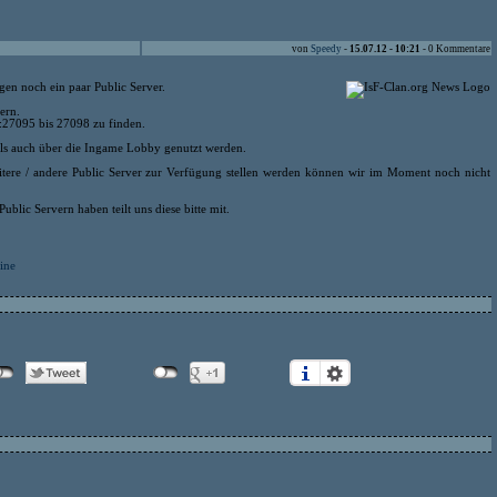
von
Speedy
-
15.07.12 - 10:21
- 0 Kommentare
gen noch ein paar Public Server.
ern.
m:27095 bis 27098 zu finden.
ls auch über die Ingame Lobby genutzt werden.
itere / andere Public Server zur Verfügung stellen werden können wir im Moment noch nicht
Public Servern haben teilt uns diese bitte mit.
ine