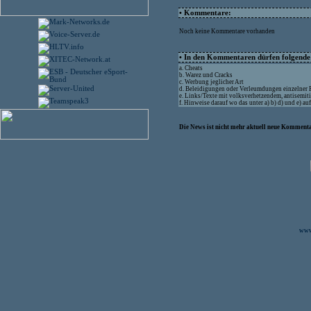
• Kommentare:
Noch keine Kommentare vorhanden
• In den Kommentaren dürfen folgende I
a. Cheats
b. Warez und Cracks
c. Werbung jeglicher Art
d. Beleidigungen oder Verleumdungen einzelner
e. Links/Texte mit volksverhetzendem, antisemit
f. Hinweise darauf wo das unter a) b) d) und e) a
Die News ist nicht mehr aktuell neue Kommenta
www.