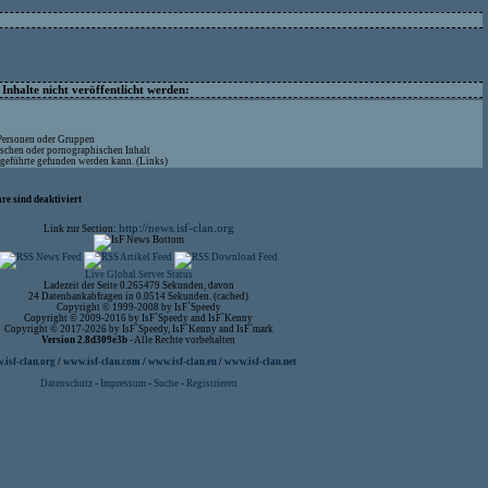
nhalte nicht veröffentlicht werden:
 Personen oder Gruppen
ischen oder pornographischen Inhalt
ufgeführte gefunden werden kann. (Links)
re sind deaktiviert
http://news.isf-clan.org
Link zur Section:
Live Global Server Status
Ladezeit der Seite 0.265479 Sekunden, davon
24 Datenbankabfragen in 0.0514 Sekunden. (cached)
Copyright © 1999-2008 by IsF`Speedy
Copyright © 2009-2016 by IsF`Speedy and IsF`Kenny
Copyright © 2017-2026 by IsF`Speedy, IsF`Kenny and IsF`mark
Version 2.8d309e3b
- Alle Rechte vorbehalten
isf-clan.org
/
www.isf-clan.com
/
www.isf-clan.eu
/
www.isf-clan.net
Datenschutz
-
Impressum
-
Suche
-
Registrieren