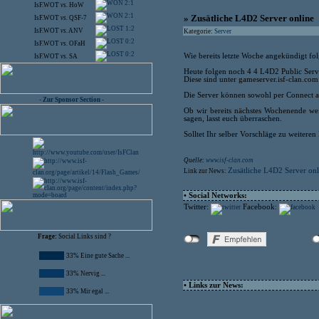
2:1
IsF.WOT
vs.
HoW
2:1
» Zusätliche L4D2 Server online
IsF.WOT
vs.
QSF-7
1:2
IsF.WOT
vs.
ANV
Kategorie:
Server
0:2
IsF.WOT
vs.
OFaH
0:2
Wie bereits letzte Woche angekündigt fol
IsF.WOT
vs.
SA
Heute folgen noch 4 4 L4D2 Public Serv
Diese sind unter gameserver.isf-clan.co
Die Server können sowohl per Connect a
- Zur Sponsor Section -
Ob wir bereits nächstes Wochenende we
sagen, lasst euch überraschen.
Solltet Ihr selber Vorschläge zu weiteren 
Quelle:
www.isf-clan.com
Zusätliche L4D2 Server onl
Link zur News:
• Social Networks:
Twitter:
Facebook:
Frage:
Social Links sind ?
33% Eine gute Sache ...
33% Nervig ...
• Links zur News:
33% Mir egal ...