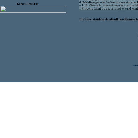
d. Beleidigungen oder Verleumdungen einzelner
Games-Deals.Eu:
e. Links/Texte mit volksverhetzendem, antisemit
f. Hinweise darauf wo das unter a) b) d) und e) a
Die News ist nicht mehr aktuell neue Kommenta
www.