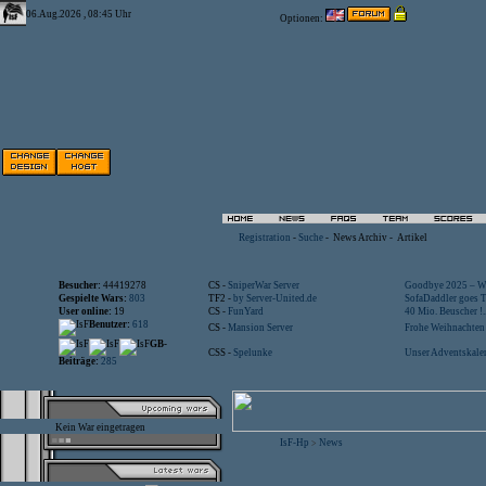
06.Aug.2026 , 08:45 Uhr
Optionen:
Registration
-
Suche
-
News Archiv
-
Artikel
Besucher:
44419278
CS -
SniperWar Server
Goodbye 2025 – Wi
Gespielte Wars:
803
TF2 -
by Server-United.de
SofaDaddler goes T.
User online:
19
CS -
FunYard
40 Mio. Beuscher !..
Benutzer:
618
CS -
Mansion Server
Frohe Weihnachten!
GB-
CSS -
Spelunke
Unser Adventskalen
Beiträge:
285
Kein War eingetragen
IsF-Hp
News
>