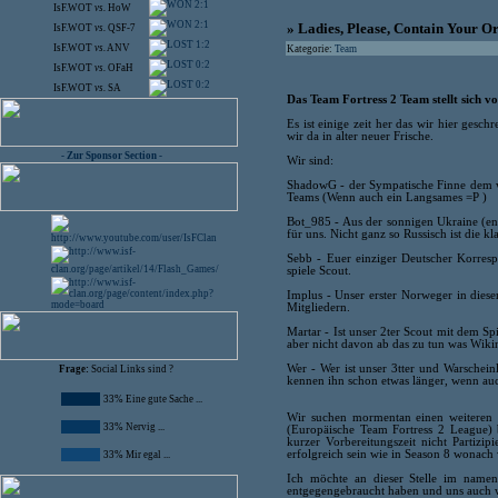
2:1
IsF.WOT
vs.
HoW
2:1
» Ladies, Please, Contain Your O
IsF.WOT
vs.
QSF-7
1:2
IsF.WOT
vs.
ANV
Kategorie:
Team
0:2
IsF.WOT
vs.
OFaH
0:2
IsF.WOT
vs.
SA
Das Team Fortress 2 Team stellt sich vo
Es ist einige zeit her das wir hier gesc
wir da in alter neuer Frische.
- Zur Sponsor Section -
Wir sind:
ShadowG - der Sympatische Finne dem wi
Teams (Wenn auch ein Langsames =P )
Bot_985 - Aus der sonnigen Ukraine (eng
für uns. Nicht ganz so Russisch ist die k
Sebb - Euer einziger Deutscher Korresp
spiele Scout.
Implus - Unser erster Norweger in dies
Mitgliedern.
Martar - Ist unser 2ter Scout mit dem Spi
aber nicht davon ab das zu tun was Wikin
Wer - Wer ist unser 3tter und Warscheinl
Frage:
Social Links sind ?
kennen ihn schon etwas länger, wenn a
33% Eine gute Sache ...
Wir suchen mormentan einen weiteren
33% Nervig ...
(Europäische Team Fortress 2 League) 
kurzer Vorbereitungszeit nicht Partiz
erfolgreich sein wie in Season 8 wonach 
33% Mir egal ...
Ich möchte an dieser Stelle im namen
entgegengebraucht haben und uns auch w