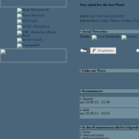
Stay tuned for the next Posts!
Quelle:
http://etf2l.org/teams/6190/
Ladies, Please, Contain Yo
Link zur News:
• Social Networks:
Twitter:
Facebook:
• Links zur News:
• Kommentare:
»
Speedy
am 10.09.12 - 21:39
»
sebb
am 10.09.12 - 19:53
• In den Kommentaren dürfen folgende I
a. Cheats
b. Warez und Cracks
c. Werbung jeglicher Art