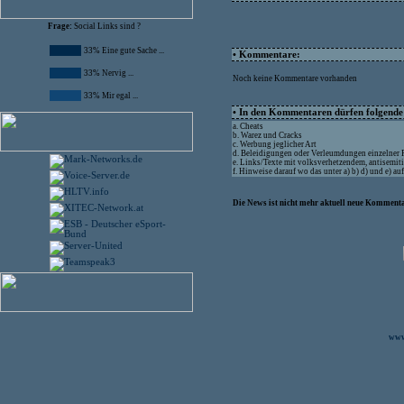
Frage:
Social Links sind ?
33% Eine gute Sache ...
• Kommentare:
33% Nervig ...
Noch keine Kommentare vorhanden
33% Mir egal ...
• In den Kommentaren dürfen folgende I
a. Cheats
b. Warez und Cracks
c. Werbung jeglicher Art
d. Beleidigungen oder Verleumdungen einzelner
e. Links/Texte mit volksverhetzendem, antisemit
f. Hinweise darauf wo das unter a) b) d) und e) a
Die News ist nicht mehr aktuell neue Kommenta
www.