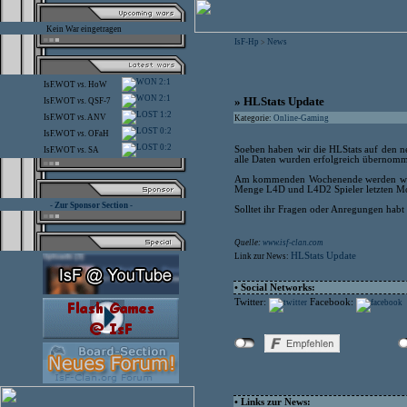
Kein War eingetragen
IsF-Hp
News
>
2:1
IsF.WOT
vs.
HoW
2:1
» HLStats Update
IsF.WOT
vs.
QSF-7
1:2
IsF.WOT
vs.
ANV
Kategorie:
Online-Gaming
0:2
IsF.WOT
vs.
OFaH
0:2
Soeben haben wir die HLStats auf den ne
IsF.WOT
vs.
SA
alle Daten wurden erfolgreich übernom
Am kommenden Wochenende werden wir die
Menge L4D und L4D2 Spieler letzten Mon
- Zur Sponsor Section -
Solltet ihr Fragen oder Anregungen habt t
Quelle:
www.isf-clan.com
HLStats Update
Link zur News:
• Social Networks:
Twitter:
Facebook:
• Links zur News: