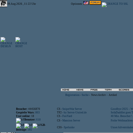
09.Aug.2026 , 11:22 Uhr
Optionen:
Registration
-
Suche
-
News Archiv
-
Artikel
Besucher:
44456870
CS -
SniperWar Server
Goodbye 2025 – Wi
Gespielte Wars:
803
TF2 -
by Server-United.de
SofaDaddler goes T.
User online:
18
CS -
FunYard
40 Mio. Beuscher !..
Benutzer:
618
CS -
Mansion Server
Frohe Weihnachten!
GB-
CSS -
Spelunke
Unser Adventskalen
Beiträge:
285