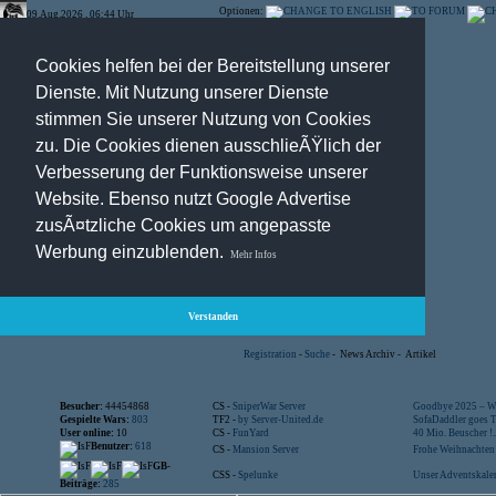
Optionen:
09.Aug.2026 , 06:44 Uhr
Cookies helfen bei der Bereitstellung unserer
Dienste. Mit Nutzung unserer Dienste
stimmen Sie unserer Nutzung von Cookies
zu. Die Cookies dienen ausschlieÃŸlich der
Verbesserung der Funktionsweise unserer
Website. Ebenso nutzt Google Advertise
zusÃ¤tzliche Cookies um angepasste
Werbung einzublenden.
Mehr Infos
Verstanden
Registration
-
Suche
-
News Archiv
-
Artikel
Besucher:
44454868
CS -
SniperWar Server
Goodbye 2025 – Wi
Gespielte Wars:
803
TF2 -
by Server-United.de
SofaDaddler goes T.
User online:
10
CS -
FunYard
40 Mio. Beuscher !..
Benutzer:
618
CS -
Mansion Server
Frohe Weihnachten!
GB-
CSS -
Spelunke
Unser Adventskalen
Beiträge:
285