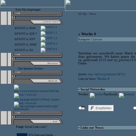
Kein War eingetragen
IsF-Hp
News
>
2:1
IsF.WOT
vs.
HoW
2:1
» Woche 4
IsF.WOT
vs.
QSF-7
1:2
IsF.WOT
vs.
ANV
Kategorie:
Clanwars
0:2
IsF.WOT
vs.
OFaH
0:2
IsF.WOT
vs.
SA
Nachdem wir unverhofft unser Match i
dran gekommen. Wir haben gegen die Ju
cp_gullywash (3:2) und cp_process (3:
Game.
- Zur Sponsor Section -
Quelle:
http://etf2l.org/matches/38751/
Woche 4
Link zur News:
• Social Networks:
Twitter:
Facebook:
Frage:
Social Links sind ?
• Links zur News:
33% Eine gute Sache ...