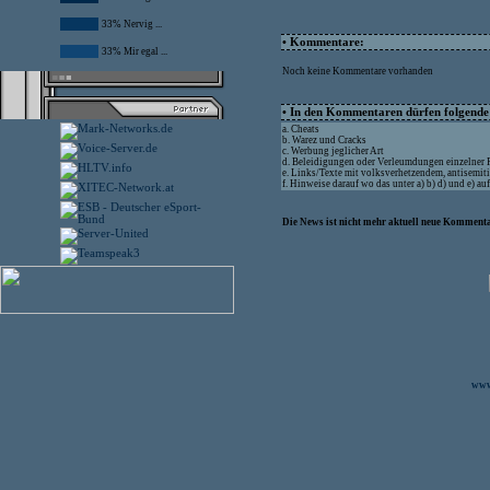
33% Nervig ...
• Kommentare:
33% Mir egal ...
Noch keine Kommentare vorhanden
• In den Kommentaren dürfen folgende I
a. Cheats
b. Warez und Cracks
c. Werbung jeglicher Art
d. Beleidigungen oder Verleumdungen einzelner
e. Links/Texte mit volksverhetzendem, antisemit
f. Hinweise darauf wo das unter a) b) d) und e) a
Die News ist nicht mehr aktuell neue Kommenta
www.