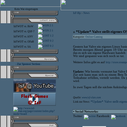
Kein War eingetragen
IsF-Hp
News
>
2:1
IsF.WOT
vs.
HoW
2:1
» *Update* Valve stellt eigenes O
IsF.WOT
vs.
QSF-7
1:2
IsF.WOT
vs.
ANV
Kategorie:
Online-Gaming
0:2
IsF.WOT
vs.
OFaH
0:2
Gestern hat Valve ein eigenes Linux basi
IsF.WOT
vs.
SA
Bereits morgen Abend gegen 19 Uhr sol
das es sich um eigene Hardware handelt.
Wir sind gespannt was sich noch so tut.
Weitere Infos gibt es auf
http://store.steam
- Zur Sponsor Section -
Update:
Wie bereits vermutet hat Valve h
Zur zeit kann man sich zu einem Beta T
Teilnahme erfüllen, verteilt werden. Da
wird.
In zwei Tagen soll die nächste Ankündig
Quelle:
www.isf-clan.com
*Update* Valve stellt eige
Link zur News:
• Social Networks:
Twitter:
Facebook: