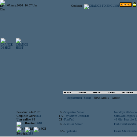
07.Aug.2026 , 10:07 Uhr
Optionen:
Registration
-
Suche
-
News Archiv
-
Artikel
Besucher:
44431073
CS -
SniperWar Server
Goodbye 2025 – Wi
Gespielte Wars:
803
TF2 -
by Server-United.de
SofaDaddler goes T.
User online:
63
CS -
FunYard
40 Mio. Beuscher !..
Benutzer:
618
CS -
Mansion Server
Frohe Weihnachten!
GB-
CSS -
Spelunke
Unser Adventskalen
Beiträge:
285