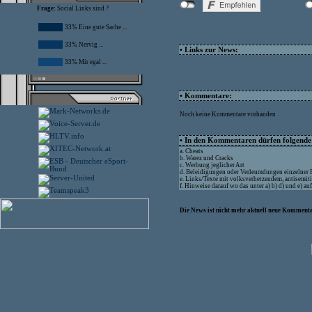
Frage:
Social Links sind ?
33% Eine gute Sache ...
33% Nervig ...
• Links zur News:
33% Mir egal ...
• Kommentare:
Noch keine Kommentare vorhanden
• In den Kommentaren dürfen folgende I
a. Cheats
b. Warez und Cracks
c. Werbung jeglicher Art
d. Beleidigungen oder Verleumdungen einzelner
e. Links/Texte mit volksverhetzendem, antisemit
f. Hinweise darauf wo das unter a) b) d) und e) a
Die News ist nicht mehr aktuell neue Kommenta