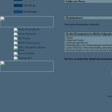
• Links zur News:
33% Nervig ...
33% Mir egal ...
• Kommentare:
Noch keine Kommentare vorhanden
• In den Kommentaren dürfen folgende I
a. Cheats
b. Warez und Cracks
c. Werbung jeglicher Art
d. Beleidigungen oder Verleumdungen einzelner
e. Links/Texte mit volksverhetzendem, antisemit
f. Hinweise darauf wo das unter a) b) d) und e) a
Die News ist nicht mehr aktuell neue Kommenta
www.