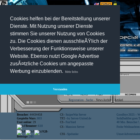
07.Aug.2026 , 18:28 Uhr
Optionen:
Cookies helfen bei der Bereitstellung unserer
Dienste. Mit Nutzung unserer Dienste
stimmen Sie unserer Nutzung von Cookies
zu. Die Cookies dienen ausschlieÃŸlich der
Verbesserung der Funktionsweise unserer
Website. Ebenso nutzt Google Advertise
zusÃ¤tzliche Cookies um angepasste
Werbung einzublenden.
Mehr Infos
Verstanden
Registration
-
Suche
-
News Archiv
-
Artikel
Besucher:
44434458
CS -
SniperWar Server
Goodbye 2025 – Wi
Gespielte Wars:
803
TF2 -
by Server-United.de
SofaDaddler goes T.
User online:
29
CS -
FunYard
40 Mio. Beuscher !..
Benutzer:
618
CS -
Mansion Server
Frohe Weihnachten!
GB-
CSS -
Spelunke
Unser Adventskalen
Beiträge:
285