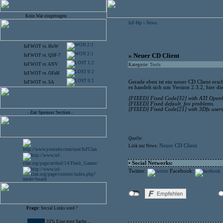
Kein War eingetragen
IsF-Hp
News
>
2:1
IsF.WOT
vs.
HoW
2:1
» Neuer CD Client
IsF.WOT
vs.
QSF-7
1:2
IsF.WOT
vs.
ANV
Kategorie:
Tools
0:2
IsF.WOT
vs.
OFaH
0:2
Gerade eben ist ein neuer CD Client ers
IsF.WOT
vs.
SA
es handelt sich um Version 2.3.2, hier d
[FIXED] Fixed Code[32] with ATI OpenG
[FIXED] Fixed default_fov problems.
[FIXED] Fixed Code[21] with 3Dfx users
- Zur Sponsor Section -
Quelle:
Neuer CD Client
Link zur News:
• Social Networks:
Twitter:
Facebook:
Frage:
Social Links sind ?
33% Eine gute Sache ...