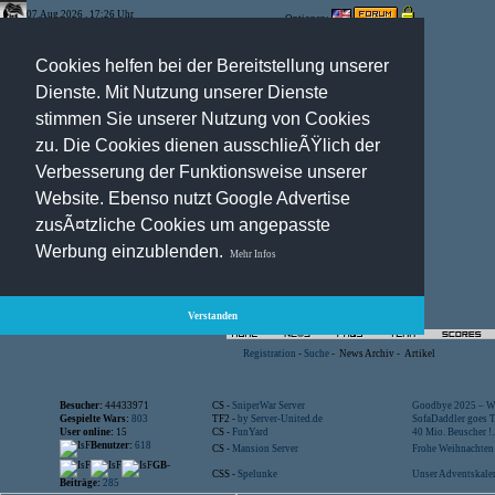
07.Aug.2026 , 17:26 Uhr
Optionen:
Cookies helfen bei der Bereitstellung unserer
Dienste. Mit Nutzung unserer Dienste
stimmen Sie unserer Nutzung von Cookies
zu. Die Cookies dienen ausschlieÃŸlich der
Verbesserung der Funktionsweise unserer
Website. Ebenso nutzt Google Advertise
zusÃ¤tzliche Cookies um angepasste
Werbung einzublenden.
Mehr Infos
Verstanden
Registration
-
Suche
-
News Archiv
-
Artikel
Besucher:
44433971
CS -
SniperWar Server
Goodbye 2025 – Wi
Gespielte Wars:
803
TF2 -
by Server-United.de
SofaDaddler goes T.
User online:
15
CS -
FunYard
40 Mio. Beuscher !..
Benutzer:
618
CS -
Mansion Server
Frohe Weihnachten!
GB-
CSS -
Spelunke
Unser Adventskalen
Beiträge:
285