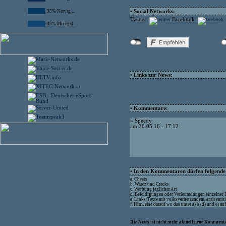
33% Nervig ...
• Social Networks:
Twitter:
Facebook:
33% Mir egal ...
• Links zur News:
• Kommentare:
»
Speedy
am 30.05.16 - 17:12
• In den Kommentaren dürfen folgende I
a. Cheats
b. Warez und Cracks
c. Werbung jeglicher Art
d. Beleidigungen oder Verleumdungen einzelner
e. Links/Texte mit volksverhetzendem, antisemit
f. Hinweise darauf wo das unter a) b) d) und e) a
Die News ist nicht mehr aktuell neue Kommenta