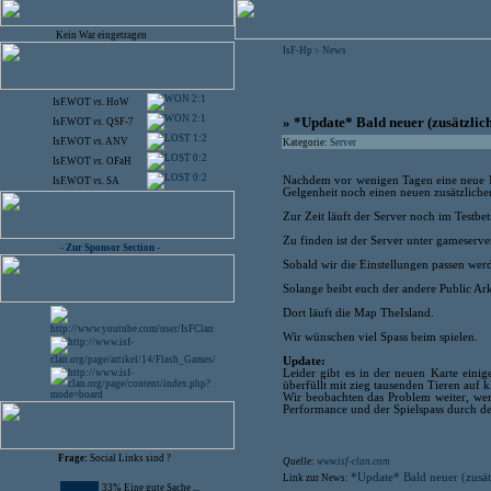
Kein War eingetragen
IsF-Hp
News
>
2:1
IsF.WOT
vs.
HoW
2:1
» *Update* Bald neuer (zusätzlic
IsF.WOT
vs.
QSF-7
1:2
IsF.WOT
vs.
ANV
Kategorie:
Server
0:2
IsF.WOT
vs.
OFaH
0:2
Nachdem vor wenigen Tagen eine neue Ma
IsF.WOT
vs.
SA
Gelgenheit noch einen neuen zusätzliche
Zur Zeit läuft der Server noch im Testbe
Zu finden ist der Server unter gameserve
- Zur Sponsor Section -
Sobald wir die Einstellungen passen wer
Solange beibt euch der andere Public Ar
Dort läuft die Map TheIsland.
Wir wünschen viel Spass beim spielen.
Update:
Leider gibt es in der neuen Karte eini
überfüllt mit zieg tausenden Tieren auf 
Wir beobachten das Problem weiter, wen
Performance und der Spielspass durch de
Frage:
Social Links sind ?
Quelle:
www.isf-clan.com
*Update* Bald neuer (zusät
Link zur News:
33% Eine gute Sache ...