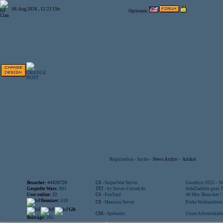
06.Aug.2026 , 12:22 Uhr
Optionen:
Registration
-
Suche
-
News Archiv
-
Artikel
Besucher:
44420720
CS -
SniperWar Server
Goodbye 2025 – Wi
Gespielte Wars:
803
TF2 -
by Server-United.de
SofaDaddler goes T.
User online:
22
CS -
FunYard
40 Mio. Beuscher !..
Benutzer:
618
CS -
Mansion Server
Frohe Weihnachten!
GB-
CSS -
Spelunke
Unser Adventskalen
Beiträge:
285