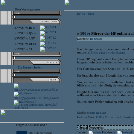
Kein War eingetragen
IsF-Hp
News
>
2:1
IsF.WOT
vs.
HoW
2:1
» 100% Mirror der HP online auf i
IsF.WOT
vs.
QSF-7
1:2
IsF.WOT
vs.
ANV
Kategorie:
Homepage
0:2
IsF.WOT
vs.
OFaH
0:2
Nach langem ausprobieren und viel Arbeit
IsF.WOT
vs.
SA
online.
zu finden unter www.isf-clan.net
Diese HP liegt auf einem komplett andere
langsam sein (wir arbeiten andem Problem
- Zur Sponsor Section -
Der Datenbestand der Seiten ist 100% id
Ihr braucht also nur 1 Login das von .o
Wir wollten mit dem öffentlichen Test e
blieb uns nicht viel übrig als vorzeitig zu
Es gibt hier und da auf .net noch kleiner
sollte sei es in Links oder Text, aber wi
Sollten euch Fehler auffallen teilt uns die
Quelle:
www.isf-clan.com
100% Mirror der HP online 
Link zur News:
Frage:
Social Links sind ?
• Social Networks:
Twitter:
Facebook:
33% Eine gute Sache ...