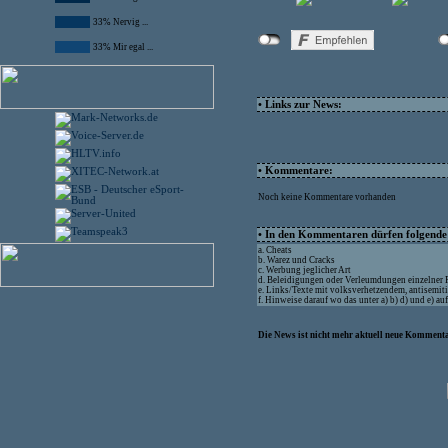
33% Nervig ...
33% Mir egal ...
• Links zur News:
• Kommentare:
Noch keine Kommentare vorhanden
• In den Kommentaren dürfen folgende I
a. Cheats
b. Warez und Cracks
c. Werbung jeglicher Art
d. Beleidigungen oder Verleumdungen einzelner
e. Links/Texte mit volksverhetzendem, antisemit
f. Hinweise darauf wo das unter a) b) d) und e) a
Die News ist nicht mehr aktuell neue Kommenta