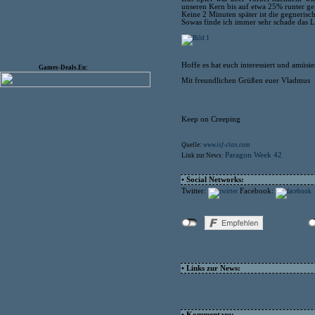
unseren Kern bis auf etwa 25% runter ge
Keine 2 Minuten später ist die gegneris
Sowas finde ich immer sehr schade das L
Hoffe es hat euch interessiert und amüsier
Games-Deals.Eu:
Mit freundlichen Grüßen euer Vladmus
Keep on Creeping
Quelle:
www.isf-clan.com
Paragon Week 42
Link zur News:
• Social Networks:
Twitter:
Facebook:
• Links zur News:
• Kommentare: