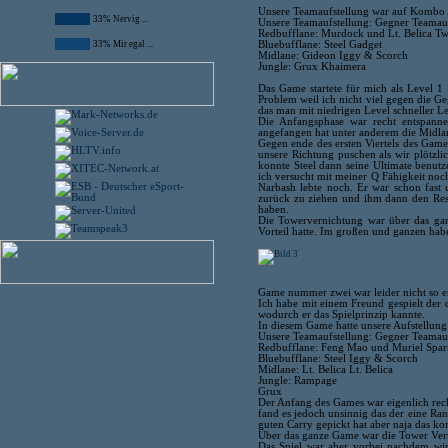
Unsere Teamaufstellung war auf Kombo A
33% Nervig ...
Unsere Teamaufstellung: Gegner Teamauf
Redbufflane: Murdock und Lt. Belica Tw
Bluebufflane: Steel Gadget
33% Mir egal ...
Midlane: Gideon Iggy & Scorch
Jungle: Grux Khaimera
Das Game startete für mich als Level 1 
Problem weil ich nicht viel gegen die G
das man mit niedrigen Level schneller L
Die Anfangsphase war recht entspann
angefangen hat unter anderem die Midla
Gegen ende des ersten Viertels des Game
unsere Richtung puschen als wir plötzli
konnte Steel dann seine Ultimate benutz
ich versucht mit meiner Q Fähigkeit noc
Narbash lebte noch. Er war schon fast
zurück zu ziehen und ihm dann den Rest 
haben.
Die Towervernichtung war über das gan
Vorteil hatte. Im großen und ganzen h
Game nummer zwei war leider nicht so erf
Ich habe mit einem Freund gespielt der 
wodurch er das Spielprinzip kannte.
In diesem Game hatte unsere Aufstellung
Unsere Teamaufstellung: Gegner Teamauf
Redbufflane: Feng Mao und Muriel Spa
Bluebufflane: Steel Iggy & Scorch
Midlane: Lt. Belica Lt. Belica
Jungle: Rampage
Grux
Der Anfang des Games war eigenlich rec
fand es jedoch unsinnig das der eine Ra
guten Carry gepickt hat aber naja das 
Über das ganze Game war die Tower Vert
Das Spiel war aber vorbei nachdem wir