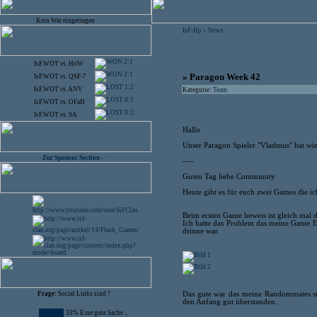
Kein War eingetragen
IsF-Hp
News
>
2:1
IsF.WOT
vs.
HoW
2:1
» Paragon Week 42
IsF.WOT
vs.
QSF-7
1:2
IsF.WOT
vs.
ANV
Kategorie:
Team
0:2
IsF.WOT
vs.
OFaH
0:2
IsF.WOT
vs.
SA
Hallo
Unser Paragon Spieler "Vladmus" hat wied
- Zur Sponsor Section -
----
Guten Tag liebe Community
Heute gibt es für euch zwei Games die ic
Beim ersten Game beweis ist gleich mal d
Ich hatte das Problem das meine Game En
drinne war.
Das gute war das meine Randommates sic
Frage:
Social Links sind ?
den Anfang gut überstanden.
33% Eine gute Sache ...