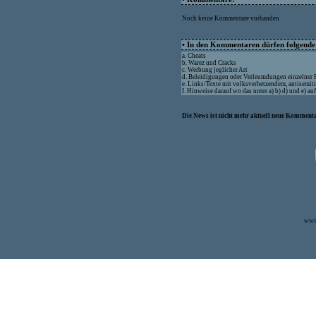
Noch keine Kommentare vorhanden
• In den Kommentaren dürfen folgende I
a. Cheats
b. Warez und Cracks
c. Werbung jeglicher Art
d. Beleidigungen oder Verleumdungen einzelner
e. Links/Texte mit volksverhetzendem, antisemit
f. Hinweise darauf wo das unter a) b) d) und e) a
Die News ist nicht mehr aktuell neue Kommenta
www.