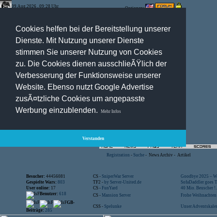
09.Aug.2026 , 09:28 Uhr
Optionen:
Cookies helfen bei der Bereitstellung unserer
Dienste. Mit Nutzung unserer Dienste
stimmen Sie unserer Nutzung von Cookies
zu. Die Cookies dienen ausschlieÃŸlich der
Verbesserung der Funktionsweise unserer
Website. Ebenso nutzt Google Advertise
zusÃ¤tzliche Cookies um angepasste
Werbung einzublenden.
Mehr Infos
Verstanden
Registration
-
Suche
-
News Archiv
-
Artikel
Besucher:
44456081
CS -
SniperWar Server
Goodbye 2025 – Wi
Gespielte Wars:
803
TF2 -
by Server-United.de
SofaDaddler goes T.
User online:
17
CS -
FunYard
40 Mio. Beuscher !..
Benutzer:
618
CS -
Mansion Server
Frohe Weihnachten!
GB-
CSS -
Spelunke
Unser Adventskalen
Beiträge:
285