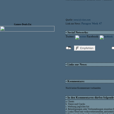
Quelle:
www.isf-clan.com
Paragon Week 47
Link zur News:
Games-Deals.Eu:
• Social Networks:
Twitter:
Facebook:
• Links zur News:
• Kommentare:
Noch keine Kommentare vorhanden
• In den Kommentaren dürfen folgende I
a. Cheats
b. Warez und Cracks
c. Werbung jeglicher Art
d. Beleidigungen oder Verleumdungen einzelner
e. Links/Texte mit volksverhetzendem, antisemit