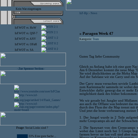
Kein War eingetragen
IsF-Hp
News
>
2:1
IsF.WOT
vs.
HoW
2:1
» Paragon Week 47
IsF.WOT
vs.
QSF-7
1:2
IsF.WOT
vs.
ANV
Kategorie:
Team
0:2
IsF.WOT
vs.
OFaH
0:2
IsF.WOT
vs.
SA
Guten Tag liebe Community
Gleich zu Anfang habe ich eine gute Nach
- Zur Sponsor Section -
Am 6 Dezember kommt die neue Map "D
Sie wird ähnlichkeiten an die Moba Map 
Auf der Safelane wir ein Carry und ein
Der Carry muss versuchen soviele Lasth
zum Kartenmacht sammeln ist wobei der O
Entwickler dafür gesorgt das er mehr Er
möglichkeit dank des früher bekommen 
Wo wir gerade bei Jungler und Midlaner.
aus auch die Offlane was bedeutet das m
durch den Fluss der die Map trennt mit 
Und jetzt die beste verbesserung meiner
1. Der Jungel wurde in 2 Teile aufgeteil
mehr Creepcamps als auf der Schwachen 
2. Die Spawnart von den Creepcamps w
Frage:
Social Links sind ?
wobei das Limit noch bei 5 Creeps lie
farmen bevor sie fast voll sind aber ma
33% Eine gute Sache ...
Menge an Kartenmacht zu bekommen.