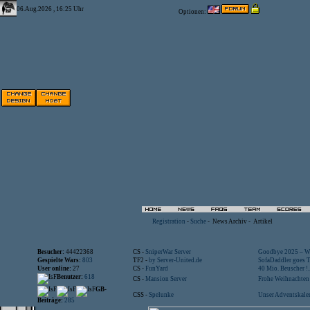
06.Aug.2026 , 16:25 Uhr
Optionen:
Registration
-
Suche
-
News Archiv
-
Artikel
Besucher:
44422368
CS -
SniperWar Server
Goodbye 2025 – Wi
Gespielte Wars:
803
TF2 -
by Server-United.de
SofaDaddler goes T.
User online:
27
CS -
FunYard
40 Mio. Beuscher !..
Benutzer:
618
CS -
Mansion Server
Frohe Weihnachten!
GB-
CSS -
Spelunke
Unser Adventskalen
Beiträge:
285