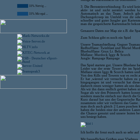
33% Nervig ...
3. Die Bernsteinverbindung: Es wird ke
aktiv ist und nicht zerstört werden k
Automatisch an das Team. Jedoch gi
33% Mir egal ...
Dschungelcreep im Umfeld von dir oder 
schneller und guter Jungler gut Karten
man die gespeicherte Kartenmacht bekom
Genauere Daten zur Map zie z.B. die Spaw
Zum Schluss gibt es noch ein Spiel
Unsere Teamaufstellung: Gegner Teamauf
Redbufflane: Twinblast und Muriel Mu
Bluebufflane: Grux Lt. Belica
Midlane: Murdock Iggy & Scorch
Jungle: Rampage Rampage
Das Spiel startete gut. Unsere Bluelane h
Leider war der erste Tower der im Spie
Midlane einen Iggy & Scorch hatten und
Von den Kills und Towern war es recht 
Er hat ,wärend wir versucht haben zu 
hingegangen ist und versucht hat dies
dadurch einen weniger hatten als uns da
Als wir ihn dann endlich getötet haben 
Sogar als wir den Primeorb hatten konnt
sondern manche einfach nur durch die Ge
Kurz darauf hat uns der Gegnerische Ra
zusammen oder wir verlieren das Game. 
man doch auch gleich 2 Lanes puschen kö
haben die beiden eine der anderen Lanes
die Chance genutzt und unsere lezten bei
uns besiegt haben.
Ich hoffe ihr freut euch auch so sehr a
Mit freundlichen Grüßen euer Vladmus