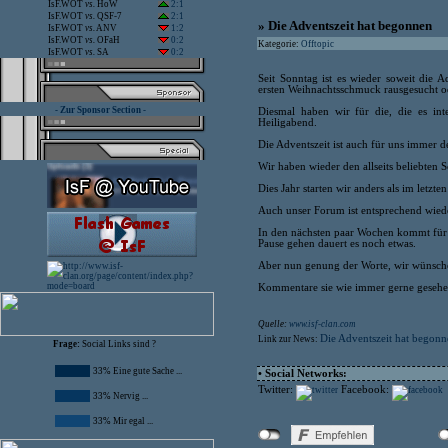
IsF.WOT
vs.
HoW
2:1
IsF.WOT
vs.
QSF-7
2:1
» Die Adventszeit hat begonnen
IsF.WOT
vs.
ANV
1:2
IsF.WOT
vs.
OFaH
0:2
Kategorie:
Offtopic
IsF.WOT
vs.
SA
0:2
Seit Sonntag ist es wieder soweit die 
ersten Weihnachtsschmuck rausgesucht od
- Zur Sponsor Section -
Diesmal haben wir für die, die es inter
Heiligabend.
Die Adventszeit ist auch für uns immer de
Wir haben wieder den allseits beliebten S
Dies Jahr starten wir anders als im letzt
Auch unser Forum ist entsprechend wiede
In den nächsten paar Wochen kommt für u
Pause gehen dauert es noch etwas.
Aber nun genung der Worte, wir wünschen 
Kommentare sie wie immer gerne gesehe
Quelle:
www.isf-clan.com
Die Adventszeit hat begon
Link zur News:
Frage:
Social Links sind ?
33% Eine gute Sache ...
• Social Networks:
Twitter:
Facebook:
33% Nervig ...
33% Mir egal ...