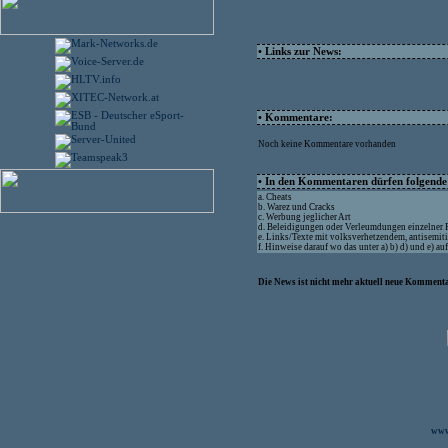
• Links zur News:
• Kommentare:
Noch keine Kommentare vorhanden
• In den Kommentaren dürfen folgende I
a. Cheats
b. Warez und Cracks
c. Werbung jeglicher Art
d. Beleidigungen oder Verleumdungen einzelner
e. Links/Texte mit volksverhetzendem, antisemit
f. Hinweise darauf wo das unter a) b) d) und e) a
Die News ist nicht mehr aktuell neue Kommenta
www.