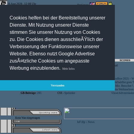
10.Aug.2026 , 12:08 Uhr
Optionen:
Cookies helfen bei der Bereitstellung unserer
Dienste. Mit Nutzung unserer Dienste
stimmen Sie unserer Nutzung von Cookies
zu. Die Cookies dienen ausschlieÃŸlich der
Verbesserung der Funktionsweise unserer
Website. Ebenso nutzt Google Advertise
zusÃ¤tzliche Cookies um angepasste
Registration
-
Suche
-
News Archiv
-
Artikel
Werbung einzublenden.
Mehr Infos
Besucher:
44467846
CS -
SniperWar Server
Goodbye 2025 – Wi
Gespielte Wars:
803
TF2 -
by Server-United.de
SofaDaddler goes T.
Verstanden
User online:
24
CS -
FunYard
40 Mio. Beuscher !..
Benutzer:
618
CS -
Mansion Server
Frohe Weihnachten!
GB-Beiträge:
285
CSS -
Spelunke
Unser Adventskalen
Kein War eingetragen
IsF-Hp
News
>